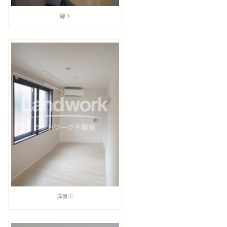
廊下
洋室①