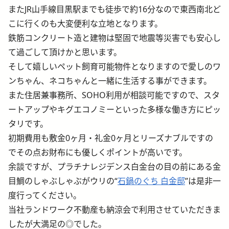
またJR山手線目黒駅までも徒歩で約16分なので東西南北ど
こに行くのも大変便利な立地となります。
鉄筋コンクリート造と建物は堅固で地震等災害でも安心し
て過ごして頂けかと思います。
そして嬉しいペット飼育可能物件となりますので愛しのワ
ンちゃん、ネコちゃんと一緒に生活する事ができます。
また住居兼事務所、SOHO利用が相談可能ですので、スタ
ートアップやキグエコノミーといった多様な働き方にピッ
タリです。
初期費用も敷金0ヶ月・礼金0ヶ月とリーズナブルですの
でその点お財布にも優しくポイントが高いです。
余談ですが、プラチナレジデンス白金台の目の前にある金
目鯛のしゃぶしゃぶがウリの“
石鍋のぐち 白金邸
”は是非一
度行ってください。
当社ランドワーク不動産も納涼会で利用させていただきま
したが大満足の◎でした。