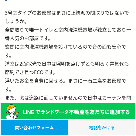
3号室タイプのお部屋はまさに正統派の間取りではないで
しょうか。
全間取りで唯一トイレと室内洗濯機置場が独立しており一
番人気のお部屋です。
玄関に室内洗濯機置場を設けているので音の面も安心で
す。
洋室は2面採光で日中は照明を点けずとも明るく電気代も
節約でき且つECOです。
浮いたお金を食費に回せる。まさに一石二鳥なお部屋で
す。
また、窓は道路に面していませんので日中はカーテンを開
けていても気にならないのも嬉しい点です。
0120-039-315
この物件への
問い合わせフォーム
電話をかける
お問い合わせ(無料)
（営業時間 9:00-17:00）