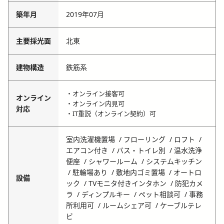
築年月
2019年07月
主要採光面
北東
建物構造
鉄筋系
・オンライン接客可
オンライン
・オンライン内見可
対応
・IT重説（オンライン契約）可
室内洗濯機置場
フローリング
ロフト
エアコン付き
バス・トイレ別
温水洗浄
便座
シャワールーム
システムキッチン
駐輪場あり
敷地内ゴミ置場
オートロ
設備
ック
TVモニタ付きインタホン
防犯カメ
ラ
ディンプルキー
ペット相談可
事務
所利用可
ルームシェア可
ケーブルテレ
ビ