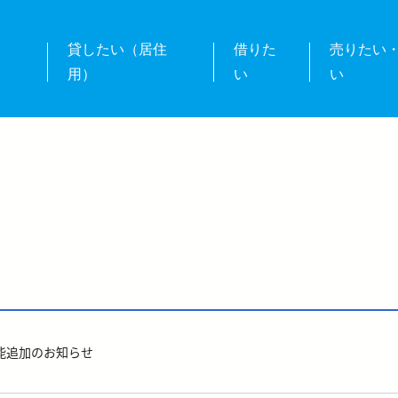
業
貸したい（居住
借りた
売りたい
用）
い
い
能追加のお知らせ