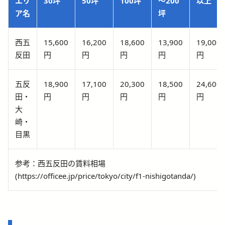
エリ
30坪
50坪
100坪
～200
以上
ア名
坪
西五
15,600
16,200
18,600
13,900
19,000
反田
円
円
円
円
円
五反
18,900
17,100
20,300
18,500
24,600
田・
円
円
円
円
円
大
崎・
目黒
参考：西五反田の賃料相場
(https://officee.jp/price/tokyo/city/f1-nishigotanda/)