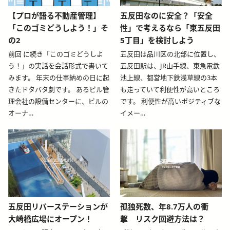
blog-relative-card
blog-relative-card
【プロが語る不動産管理】
五反田なのに安全？「安全
「このゴミどうしよう！」そ
性」で考えるなら「東五反田
の2
5丁目」を検討しよう
前回 に続き「このゴミどうしよ
五反田は品川区の北部に位置し、
う！」の実話を会話形式で書いて
五反田駅は、JR山手線、東急電鉄
みます。 年末の仕事納めの日に起
池上線、都営地下鉄浅草線の3本
きたドタバタ劇です。 あるビル管
も走っていて利便性が高いところ
理会社の設備センターに、ビルの
です。 利便性が高いポジティブな
オーナ…
イメー…
blog-relative-card
blog-relative-card
五反田リバーステーションが
孤独死数、年8.7万人の衝
大崎橋広場にオープン！
撃 リスク回避方法は？