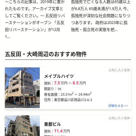
～こちらの記事は、2019年に書か
孤独死で亡くなる人数は65歳以上
れたものです。アーカイブ文章と
が6.8万人 65歳未満が1.9万人 今、
してご覧ください。～ 五反田リバ
孤独死が深刻な社会問題になりつ
ーステーションがオープン 「五反
つあります。 政府は2023年に孤
田リバーステーション」が12月
独死・孤立死の実態を把…
1…
五反田・大崎周辺のおすすめ物件
お気に入り追加
メイプルハイツ
7.5
8.5
万円
〜
万円
賃料：
間取り：
1K
2
2
23.21m
～
24.94m
専有面積：
住所：
東京都品川区西品川3-6-3
詳細をみる >>
お気に入り追加
東都ビル
11.4
万円
賃料：