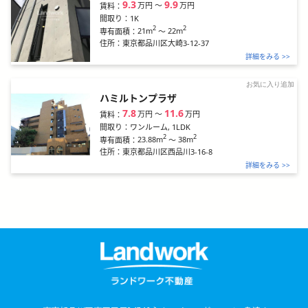
9.3
9.9
万円
〜
万円
賃料：
間取り：
1K
2
2
21m
～
22m
専有面積：
住所：
東京都品川区大崎3-12-37
詳細をみる >>
お気に入り追加
ハミルトンプラザ
7.8
11.6
万円
〜
万円
賃料：
間取り：
ワンルーム, 1LDK
2
2
23.88m
～
38m
専有面積：
住所：
東京都品川区西品川3-16-8
詳細をみる >>