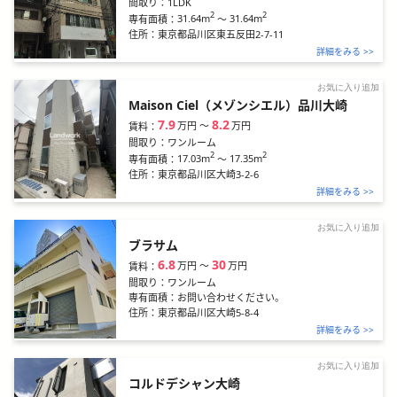
間取り：
1LDK
2
2
31.64m
～
31.64m
専有面積：
住所：
東京都品川区東五反田2-7-11
詳細をみる >>
お気に入り追加
Maison Ciel（メゾンシエル）品川大崎
7.9
8.2
万円
〜
万円
賃料：
間取り：
ワンルーム
2
2
17.03m
～
17.35m
専有面積：
住所：
東京都品川区大崎3-2-6
詳細をみる >>
お気に入り追加
ブラサム
6.8
30
万円
〜
万円
賃料：
間取り：
ワンルーム
専有面積：
お問い合わせください。
住所：
東京都品川区大崎5-8-4
詳細をみる >>
お気に入り追加
コルドデシャン大崎