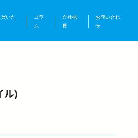
・買いた
コラ
会社概
お問い合わ
ム
要
せ
イル)