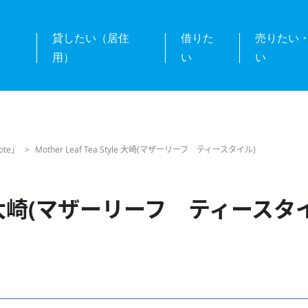
業
貸したい（居住
借りた
売りたい
用）
い
い
te」
>
Mother Leaf Tea Style 大崎(マザーリーフ ティースタイル)
tyle 大崎(マザーリーフ ティースタ