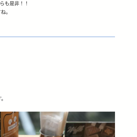
そちらも是非！！
すね。
す。