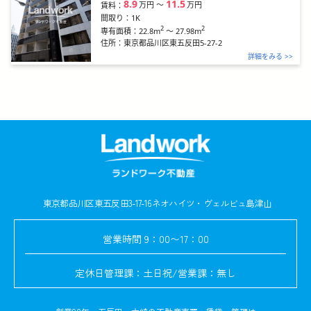
8.9
11.5
万円
〜
万円
賃料：
間取り：
1K
2
2
22.8m
～
27.98m
専有面積：
住所：
東京都品川区東五反田5-27-2
詳細をみる >>
東京都品川区東五反田3-17-16
ネオハイツ・ヴェルビュ島津山
営業時間
9：00〜17：00
定休日
管理課：土日祝/営業課：無し