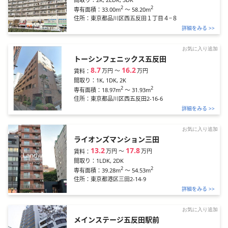
2
2
33.00m
～
58.20m
専有面積：
住所：
東京都品川区西五反田１丁目４−８
詳細をみる >>
お気に入り追加
トーシンフェニックス五反田
8.7
16.2
万円
〜
万円
賃料：
間取り：
1K, 1DK, 2K
2
2
18.97m
～
31.93m
専有面積：
住所：
東京都品川区西五反田2-16-6
詳細をみる >>
お気に入り追加
ライオンズマンション三田
13.2
17.8
万円
〜
万円
賃料：
間取り：
1LDK, 2DK
2
2
39.28m
～
54.53m
専有面積：
住所：
東京都港区三田2-14-9
詳細をみる >>
お気に入り追加
メインステージ五反田駅前