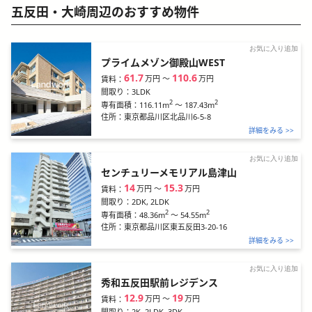
五反田・大崎周辺のおすすめ物件
お気に入り追加
プライムメゾン御殿山WEST
61.7
110.6
万円
〜
万円
賃料：
間取り：
3LDK
2
2
116.11m
～
187.43m
専有面積：
住所：
東京都品川区北品川6-5-8
詳細をみる >>
お気に入り追加
センチュリーメモリアル島津山
14
15.3
万円
〜
万円
賃料：
間取り：
2DK, 2LDK
2
2
48.36m
～
54.55m
専有面積：
住所：
東京都品川区東五反田3-20-16
詳細をみる >>
お気に入り追加
秀和五反田駅前レジデンス
12.9
19
万円
〜
万円
賃料：
間取り：
2K, 2LDK, 3DK