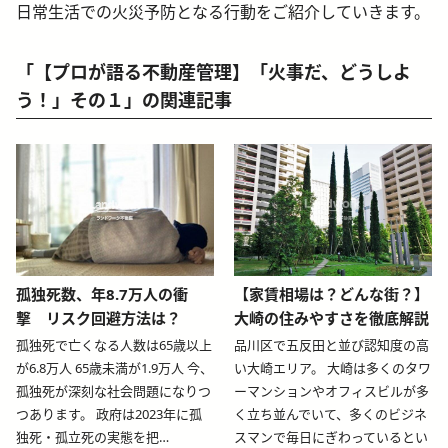
日常生活での火災予防となる行動をご紹介していきます。
「【プロが語る不動産管理】「火事だ、どうしよ
う！」その１」の関連記事
blog-relative-card
blog-relative-card
孤独死数、年8.7万人の衝
【家賃相場は？どんな街？】
撃 リスク回避方法は？
大崎の住みやすさを徹底解説
孤独死で亡くなる人数は65歳以上
品川区で五反田と並び認知度の高
が6.8万人 65歳未満が1.9万人 今、
い大崎エリア。 大崎は多くのタワ
孤独死が深刻な社会問題になりつ
ーマンションやオフィスビルが多
つあります。 政府は2023年に孤
く立ち並んでいて、多くのビジネ
独死・孤立死の実態を把…
スマンで毎日にぎわっているとい