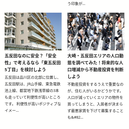
う印象が…
blog-relative-card
blog-relative-card
五反田なのに安全？「安全
大崎・五反田エリアの人口動
性」で考えるなら「東五反田
態を調べてみた！将来的な人
5丁目」を検討しよう
口増減から不動産投資を判断
しよう
五反田は品川区の北部に位置し、
五反田駅は、JR山手線、東急電鉄
不動産投資をするうえで重要なの
池上線、都営地下鉄浅草線の3本
が、住む人がいるかどうかです。
も走っていて利便性が高いところ
人口が減っていくエリアの物件を
です。 利便性が高いポジティブな
買ってしまうと、入居者が決まら
イメー…
ず最悪家賃を下げて募集すること
も&#82…