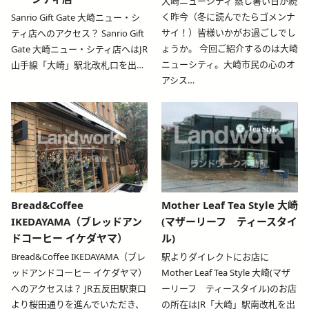
大崎ニューシティ 蒸し暑い日が続
く昨今（冬に読んでたらゴメンナ
Sanrio Gift Gate 大崎ニュー・シ
サイ！）皆様いかがお過ごしでし
ティ店へのアクセス？ Sanrio Gift
ょうか。 今回ご紹介するのは大崎
Gate 大崎ニュー・シティ店へはJR
ニューシティ。大崎市民の心のオ
山手線「大崎」駅北改札口を出…
アシス…
blog-relative-card
blog-relative-card
Bread&Coffee
Mother Leaf Tea Style 大崎
IKEDAYAMA（ブレッドアン
(マザーリーフ ティースタイ
ドコーヒー イケダヤマ）
ル)
Bread&Coffee IKEDAYAMA（ブレ
駅よりダイレクトにお店に
ッドアンドコーヒー イケダヤマ）
Mother Leaf Tea Style 大崎(マザ
へのアクセスは？ JR五反田駅東口
ーリーフ ティースタイル)のお店
より桜田通りを進んでいただき、
の所在はJR「大崎」駅南改札を出