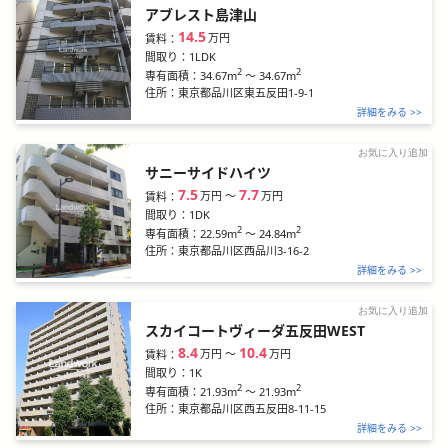
アブレスト島津山
14.5
万円
賃料：
間取り：
1LDK
2
2
34.67m
～
34.67m
専有面積：
住所：
東京都品川区東五反田1-9-1
詳細をみる >>
お気に入り追加
サニーサイドハイツ
7.5
7.7
万円
〜
万円
賃料：
間取り：
1DK
2
2
22.59m
～
24.84m
専有面積：
住所：
東京都品川区西品川3-16-2
詳細をみる >>
お気に入り追加
スカイコートヴィーダ五反田WEST
8.4
10.4
万円
〜
万円
賃料：
間取り：
1K
2
2
21.93m
～
21.93m
専有面積：
住所：
東京都品川区西五反田8-11-15
詳細をみる >>