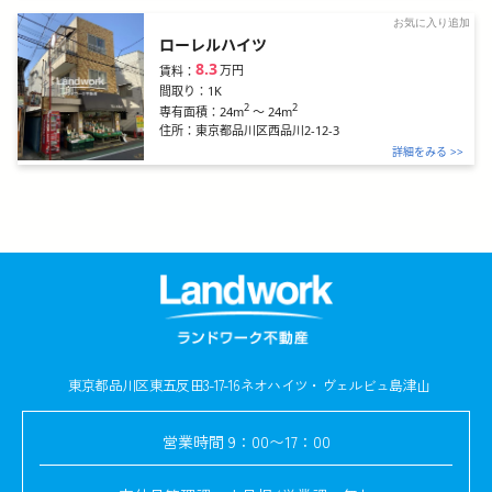
お気に入り追加
ローレルハイツ
8.3
万円
賃料：
間取り：
1K
2
2
24m
～
24m
専有面積：
住所：
東京都品川区西品川2-12-3
詳細をみる >>
東京都品川区東五反田3-17-16
ネオハイツ・ヴェルビュ島津山
営業時間
9：00〜17：00