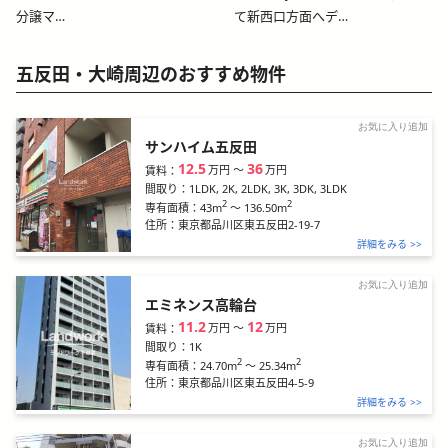
分譲マ…
て新西口方面へデ…
五反田・大崎周辺のおすすめ物件
お気に入り追加
サンハイム五反田
12.5
36
万円
〜
万円
賃料：
間取り：
1LDK, 2K, 2LDK, 3K, 3DK, 3LDK
2
2
43m
～
136.50m
専有面積：
住所：
東京都品川区東五反田2-19-7
詳細をみる >>
お気に入り追加
エミネンス高輪台
11.2
12
万円
〜
万円
賃料：
間取り：
1K
2
2
24.70m
～
25.34m
専有面積：
住所：
東京都品川区東五反田4-5-9
詳細をみる >>
お気に入り追加