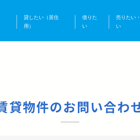
業
貸したい（居住
借りた
売りたい
用）
い
い
賃貸物件のお問い合わ