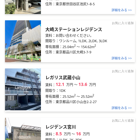
住所：
東京都世田谷区池尻1-8-5
詳細をみる >>
お気に入り追加
大崎ステーションレジデンス
賃料：
お問い合わせください。
間取り：
ワンルーム, 1LDK, 2LDK, 3LDK
2
2
25.04m
～
154.62m
専有面積：
住所：
東京都品川区大崎3-7-9
詳細をみる >>
お気に入り追加
レガリス武蔵小山
12.1
13.6
万円
〜
万円
賃料：
間取り：
1DK
2
2
25.52m
～
25.52m
専有面積：
住所：
東京都品川区小山台2-2-27
詳細をみる >>
お気に入り追加
レジデンス宮川
8.5
16
万円
〜
万円
賃料：
間取り：
1LDK, 2K, 3DK