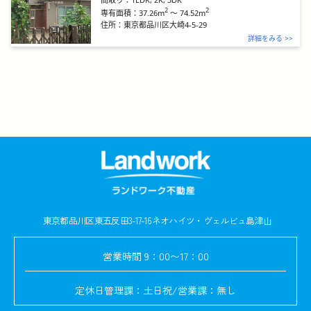
2
2
37.26m
～
74.52m
専有面積：
住所：
東京都品川区大崎4-5-29
詳細をみる >>
東京都品川区東五反田3-17-16
ネオハイツ・ヴェルビュ島津山
営業時間
9：00〜17：00
定休日
管理課：土日祝/営業課：無し