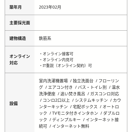
築年月
2023年02月
主要採光面
建物構造
鉄筋系
・オンライン接客可
オンライン
・オンライン内見可
対応
・IT重説（オンライン契約）可
室内洗濯機置場
独立洗面台
フローリン
グ
エアコン付き
バス・トイレ別
温水
洗浄便座
追い焚き風呂
ガスコンロ対応
コンロ2口以上
システムキッチン
カウ
設備
ンターキッチン
宅配ボックス
オートロ
ック
TVモニタ付きインタホン
ダブルロ
ック
ディンプルキー
インターネット接
続可
インターネット無料