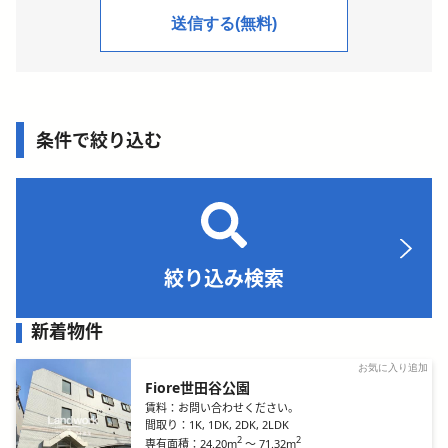
条件で絞り込む
絞り込み検索
新着物件
お気に入り追加
Fiore世田谷公園
賃料：
お問い合わせください。
間取り：
1K, 1DK, 2DK, 2LDK
2
2
24.20m
～
71.32m
専有面積：