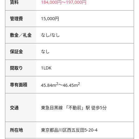
賃料
184,000円
〜
197,000円
管理費
15,000円
敷金／礼金
なし
/
なし
保証金
なし
間取り
1LDK
2
2
専有面積
～
45.84m
46.45m
交通
東急⽬⿊線 「不動前」駅 徒歩5分
所在地
東京都品川区⻄五反⽥5-20-4