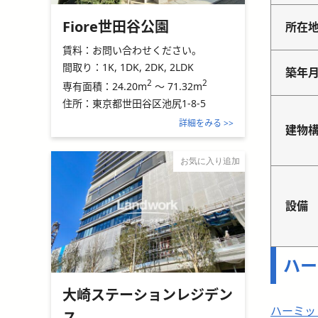
Fiore世田谷公園
所在
賃料：
お問い合わせください。
間取り：
1K, 1DK, 2DK, 2LDK
築年
2
2
24.20m
～
71.32m
専有面積：
住所：
東京都世田谷区池尻1-8-5
詳細をみる >>
建物
お気に入り追加
設備
ハー
大崎ステーションレジデン
ハーミッ
ス