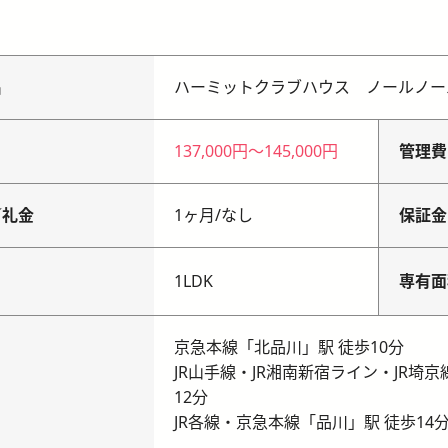
名
ハーミットクラブハウス ノールノー
137,000円
〜
145,000円
管理費
／礼金
1ヶ月
/
なし
保証金
り
1LDK
専有面
京急本線「北品川」駅 徒歩10分
JR山手線・JR湘南新宿ライン・JR
12分
JR各線・京急本線「品川」駅 徒歩14