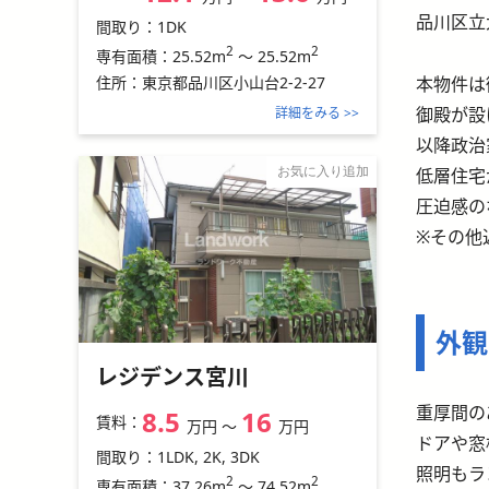
品川区立
間取り：
1DK
2
2
25.52m
～
25.52m
専有面積：
本物件は
住所：
東京都品川区小山台2-2-27
御殿が設
詳細をみる >>
以降政治
低層住宅
お気に入り追加
圧迫感の
※その他
外観
レジデンス宮川
重厚間の
8.5
16
賃料：
万円
〜
万円
ドアや窓
間取り：
1LDK, 2K, 3DK
照明もラ
2
2
37.26m
～
74.52m
専有面積：