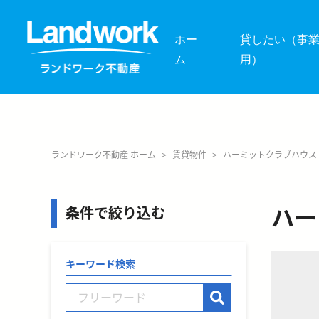
ホー
貸したい（事
ム
用）
ランドワーク不動産 ホーム
>
賃貸物件
>
ハーミットクラブハウス
ハー
条件で絞り込む
キーワード検索