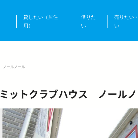
業
貸したい（居住
借りた
売りたい
用）
い
い
 ノールノール
ミットクラブハウス ノールノ