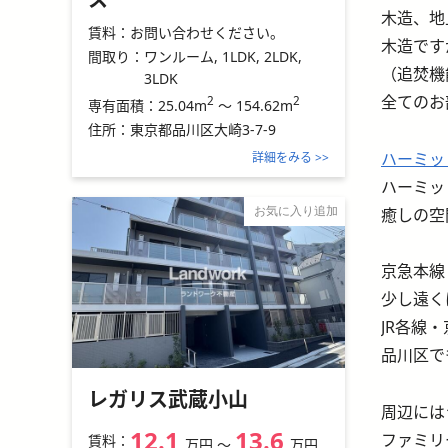
木造、地
賃料：
お問い合わせください。
木造です
間取り：
ワンルーム, 1LDK, 2LDK,
（追焚機
3LDK
全てのお
2
2
25.04m
～
154.62m
専有面積：
住所：
東京都品川区大崎3-7-9
ハーミッ
詳細をみる >>
ハーミッ
癒しの空
お気に入り追加
京急本線
少し遠く
JR各線
品川区で
レガリス武蔵小山
周辺には
12.1
13.6
ファミリ
賃料：
万円
〜
万円