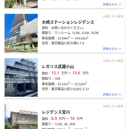
詳細をみる >>
お気に入り追加
大崎ステーションレジデンス
賃料：
お問い合わせください。
間取り：
ワンルーム, 1LDK, 2LDK, 3LDK
2
2
25.04m
～
154.62m
専有面積：
住所：
東京都品川区大崎3-7-9
詳細をみる >>
お気に入り追加
レガリス武蔵小山
12.1
13.6
万円
〜
万円
賃料：
間取り：
1DK
2
2
25.52m
～
25.52m
専有面積：
住所：
東京都品川区小山台2-2-27
詳細をみる >>
お気に入り追加
レジデンス宮川
8.5
16
万円
〜
万円
賃料：
間取り：
1LDK, 2K, 3DK
2
2