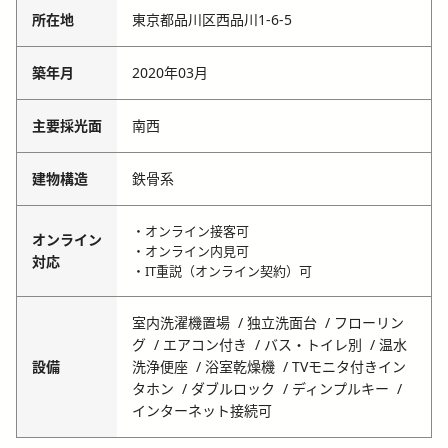
所在地
東京都品川区西品川1-6-5
築年月
2020年03月
主要採光面
南西
建物構造
鉄骨系
・オンライン接客可
オンライン
・オンライン内見可
対応
・IT重説（オンライン契約）可
室内洗濯機置場
独立洗面台
フローリン
グ
エアコン付き
バス・トイレ別
温水
設備
洗浄便座
浴室乾燥機
TVモニタ付きイン
タホン
ダブルロック
ディンプルキー
インターネット接続可