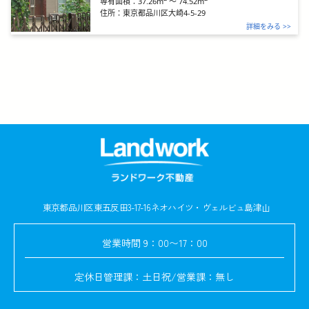
37.26m
～
74.52m
専有面積：
住所：
東京都品川区大崎4-5-29
詳細をみる >>
東京都品川区東五反田3-17-16
ネオハイツ・ヴェルビュ島津山
営業時間
9：00〜17：00
定休日
管理課：土日祝/営業課：無し