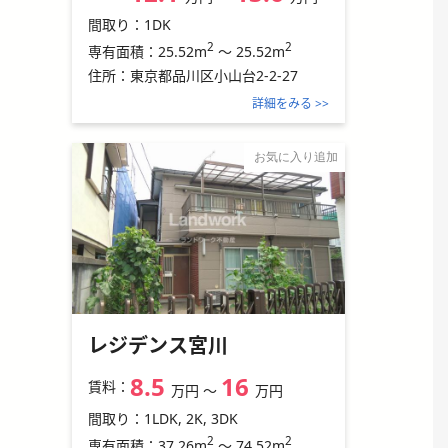
間取り：
1DK
2
2
25.52m
～
25.52m
専有面積：
住所：
東京都品川区小山台2-2-27
詳細をみる >>
お気に入り追加
レジデンス宮川
8.5
16
賃料：
万円
〜
万円
間取り：
1LDK, 2K, 3DK
2
2
37.26m
～
74.52m
専有面積：