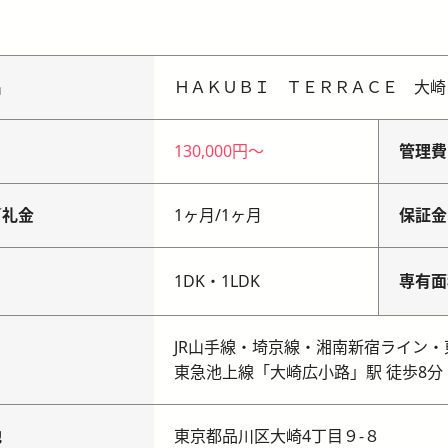
名
ＨＡＫＵＢＩ ＴＥＲＲＡＣＥ 大崎
130,000円
〜
管理費
／礼金
1ヶ月
/
1ヶ月
保証金
り
1DK・1LDK
専有面
JR山手線・埼京線・湘南新宿ライン・
東急池上線「大崎広小路」駅 徒歩8分
地
東京都品川区大崎4丁目９-８