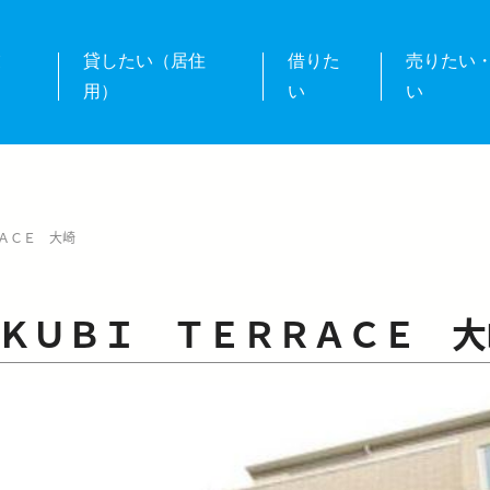
業
貸したい（居住
借りた
売りたい
用）
い
い
ＡＣＥ 大崎
ＫＵＢＩ ＴＥＲＲＡＣＥ 大