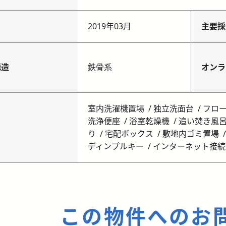
月
2019年03月
主要採
構造
鉄骨系
オンラ
室内洗濯機置場
独立洗面台
フロ
洗浄便座
浴室乾燥機
追い焚き風
り
宅配ボックス
敷地内ゴミ置場
ディンプルキー
インターネット接続
この物件へのお