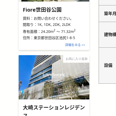
Fiore世田谷公園
築年
賃料：
お問い合わせください。
間取り：
1K, 1DK, 2DK, 2LDK
2
2
24.20m
～
71.32m
専有面積：
建物
住所：
東京都世田谷区池尻1-8-5
詳細をみる >>
お気に入り追加
設備
大崎ステーションレジデン
ス