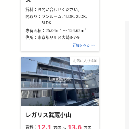
賃料：
お問い合わせください。
間取り：
ワンルーム, 1LDK, 2LDK,
3LDK
2
2
25.04m
～
154.62m
専有面積：
住所：
東京都品川区大崎3-7-9
詳細をみる >>
お気に入り追加
レガリス武蔵小山
12.1
13.6
賃料：
万円
〜
万円