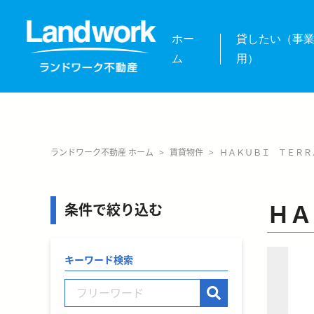
ホー
貸したい（事
ム
用）
ランドワーク不動産 ホーム
>
賃貸物件
>
ＨＡＫＵＢＩ ＴＥＲＲ
ＨＡ
条件で絞り込む
キーワード検索