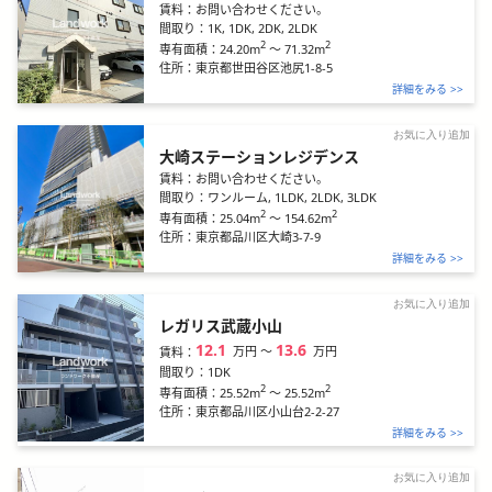
賃料：
お問い合わせください。
間取り：
1K, 1DK, 2DK, 2LDK
2
2
24.20m
～
71.32m
専有面積：
住所：
東京都世田谷区池尻1-8-5
詳細をみる >>
お気に入り追加
大崎ステーションレジデンス
賃料：
お問い合わせください。
間取り：
ワンルーム, 1LDK, 2LDK, 3LDK
2
2
25.04m
～
154.62m
専有面積：
住所：
東京都品川区大崎3-7-9
詳細をみる >>
お気に入り追加
レガリス武蔵小山
12.1
13.6
万円
〜
万円
賃料：
間取り：
1DK
2
2
25.52m
～
25.52m
専有面積：
住所：
東京都品川区小山台2-2-27
詳細をみる >>
お気に入り追加