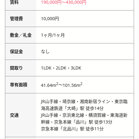
賃料
190,000円
〜
430,000円
管理費
10,000円
敷金／礼金
1ヶ月
/
1ヶ月
保証金
なし
間取り
1LDK・2LDK・3LDK
2
2
専有面積
～
41.64m
101.56m
JR山手線・埼京線・湘南新宿ライン・東京臨
海高速鉄道「大崎」駅 徒歩14分
交通
JR山手線・京浜東北線・横須賀線・東海道新
幹線・京急本線「品川」駅 徒歩13分
京急本線「北品川」駅 徒歩11分