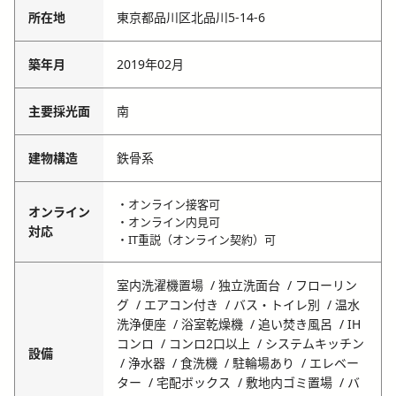
所在地
東京都品川区北品川5-14-6
築年月
2019年02月
主要採光面
南
建物構造
鉄骨系
・オンライン接客可
オンライン
・オンライン内見可
対応
・IT重説（オンライン契約）可
室内洗濯機置場
独立洗面台
フローリン
グ
エアコン付き
バス・トイレ別
温水
洗浄便座
浴室乾燥機
追い焚き風呂
IH
コンロ
コンロ2口以上
システムキッチン
設備
浄水器
食洗機
駐輪場あり
エレベー
ター
宅配ボックス
敷地内ゴミ置場
バ