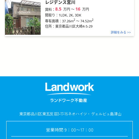
レジデンス宮川
8.5
16
万円
〜
万円
賃料：
間取り：
1LDK, 2K, 3DK
2
2
37.26m
～
74.52m
専有面積：
住所：
東京都品川区大崎4-5-29
詳細をみる >>
東京都品川区東五反田3-17-16
ネオハイツ・ヴェルビュ島津山
営業時間
9：00〜17：00