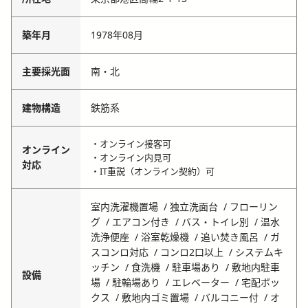
築年月
1978年08月
主要採光面
南・北
建物構造
鉄筋系
・オンライン接客可
オンライン
・オンライン内見可
対応
・IT重説（オンライン契約）可
室内洗濯機置場
独立洗面台
フローリン
グ
エアコン付き
バス・トイレ別
温水
洗浄便座
浴室乾燥機
追い焚き風呂
ガ
スコンロ対応
コンロ2口以上
システムキ
ッチン
食洗機
駐車場あり
敷地内駐車
設備
場
駐輪場あり
エレベーター
宅配ボッ
クス
敷地内ゴミ置場
バルコニー付
オ