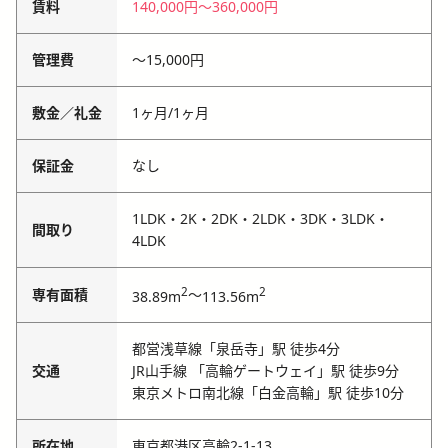
賃料
140,000円
〜
360,000円
管理費
〜
15,000円
敷金／礼金
1ヶ月
/
1ヶ月
保証金
なし
1LDK・2K・2DK・2LDK・3DK・3LDK・
間取り
4LDK
2
2
専有面積
～
38.89m
113.56m
都営浅草線「泉岳寺」駅 徒歩4分
交通
JR山手線 「高輪ゲートウェイ」駅 徒歩9分
東京メトロ南北線「白金高輪」駅 徒歩10分
所在地
東京都港区高輪2-1-13