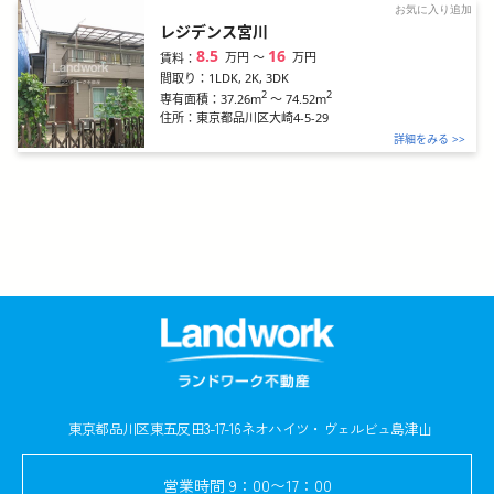
お気に入り追加
レジデンス宮川
8.5
16
万円
〜
万円
賃料：
間取り：
1LDK, 2K, 3DK
2
2
37.26m
～
74.52m
専有面積：
住所：
東京都品川区大崎4-5-29
詳細をみる >>
東京都品川区東五反田3-17-16
ネオハイツ・ヴェルビュ島津山
営業時間
9：00〜17：00