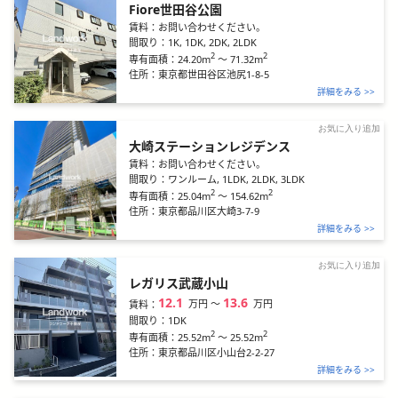
Fiore世田谷公園
賃料：
お問い合わせください。
間取り：
1K, 1DK, 2DK, 2LDK
2
2
24.20m
～
71.32m
専有面積：
住所：
東京都世田谷区池尻1-8-5
詳細をみる >>
お気に入り追加
大崎ステーションレジデンス
賃料：
お問い合わせください。
間取り：
ワンルーム, 1LDK, 2LDK, 3LDK
2
2
25.04m
～
154.62m
専有面積：
住所：
東京都品川区大崎3-7-9
詳細をみる >>
お気に入り追加
レガリス武蔵小山
12.1
13.6
万円
〜
万円
賃料：
間取り：
1DK
2
2
25.52m
～
25.52m
専有面積：
住所：
東京都品川区小山台2-2-27
詳細をみる >>