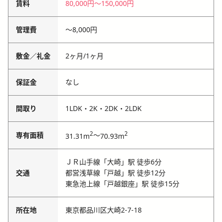
賃料
80,000円
〜
150,000円
管理費
〜
8,000円
敷金／礼金
2ヶ月
/
1ヶ月
保証金
なし
間取り
1LDK・2K・2DK・2LDK
2
2
専有面積
～
31.31m
70.93m
ＪＲ山手線「大崎」駅 徒歩6分
交通
都営浅草線「戸越」駅 徒歩12分
東急池上線「戸越銀座」駅 徒歩15分
所在地
東京都品川区大崎2-7-18