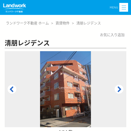
MENU
ランドワーク不動産 ホーム
>
賃貸物件
>
清朋レジデンス
お気に入り追加
清朋レジデンス