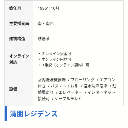
築年月
1986年10月
主要採光面
南・南西
建物構造
鉄筋系
・オンライン接客可
オンライン
・オンライン内見可
対応
・IT重説（オンライン契約）可
室内洗濯機置場
フローリング
エアコン
付き
バス・トイレ別
温水洗浄便座
駐
設備
輪場あり
エレベーター
インターネット
接続可
ケーブルテレビ
清朋レジデンス