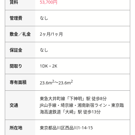
賃料
53,700円
管理費
なし
敷金／礼金
2ヶ月
/
1ヶ月
保証金
なし
間取り
1DK・2K
2
2
専有面積
～
23.6m
23.6m
東急大井町線「下神明」駅 徒歩8分
交通
JR山手線・埼京線・湘南新宿ライン・東京臨
海高速鉄道「大崎」駅 徒歩13分
所在地
東京都品川区西品川1-14-15