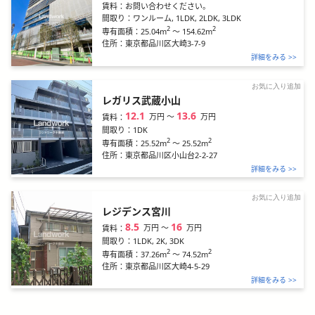
賃料：
お問い合わせください。
間取り：
ワンルーム, 1LDK, 2LDK, 3LDK
2
2
25.04m
～
154.62m
専有面積：
住所：
東京都品川区大崎3-7-9
詳細をみる >>
お気に入り追加
レガリス武蔵小山
12.1
13.6
万円
〜
万円
賃料：
間取り：
1DK
2
2
25.52m
～
25.52m
専有面積：
住所：
東京都品川区小山台2-2-27
詳細をみる >>
お気に入り追加
レジデンス宮川
8.5
16
万円
〜
万円
賃料：
間取り：
1LDK, 2K, 3DK
2
2
37.26m
～
74.52m
専有面積：
住所：
東京都品川区大崎4-5-29
詳細をみる >>