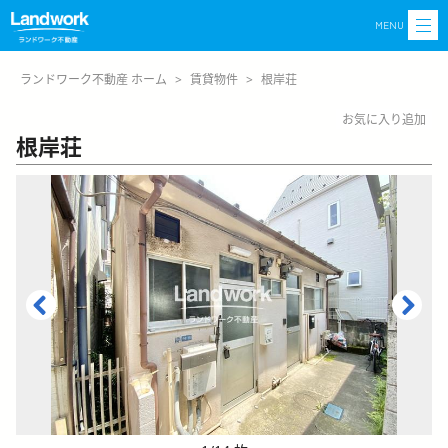
MENU
ランドワーク不動産 ホーム
>
賃貸物件
>
根岸荘
お気に入り追加
根岸荘