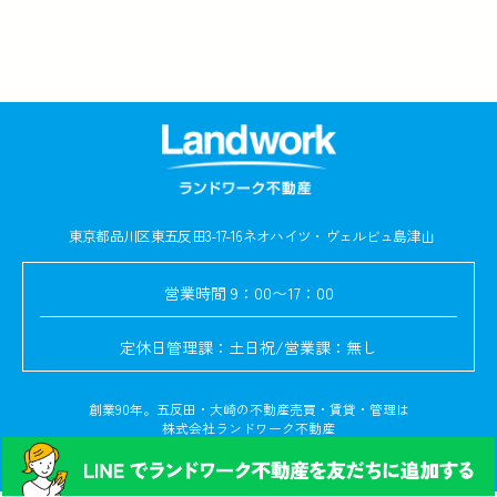
東京都品川区東五反田3-17-16
ネオハイツ・ヴェルビュ島津山
営業時間
9：00〜17：00
定休日
管理課：土日祝/営業課：無し
創業90年。五反田・大崎の不動産売買・賃貸・管理は
株式会社ランドワーク不動産
© Copyright 2024. All rights reserved.