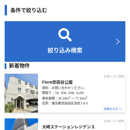
条件で絞り込む
絞り込み検索
新着物件
お気に入り追加
Fiore世田谷公園
賃料：
お問い合わせください。
間取り：
1K, 1DK, 2DK, 2LDK
2
2
24.20m
～
71.32m
専有面積：
住所：
東京都世田谷区池尻1-8-5
詳細をみる >>
お気に入り追加
大崎ステーションレジデンス