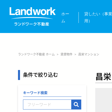
ホー
貸したい（事
ム
用）
ランドワーク不動産 ホーム
>
賃貸物件
>
昌栄マンション
昌栄
条件で絞り込む
キーワード検索