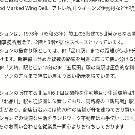
ood Marked
Wing Deli、アトレ品川 クイーンズ伊勢丹など
ションは、1978年（昭和53年）竣工の3階建て5世帯からなる
舗事務所用途で、2階と3階が居住スペースとなっています。
ションの最寄り駅としては、JR「品川駅」までの距離が徒歩6
けます。新幹線も含めた複数の路線を用途に応じて使い分ける
のJR「大崎」駅と徒歩14分のJR「五反田」駅の両駅は圧倒的
ーソンの方々まで幅広い層より高い指示を得ています。
ションの所在する北品川6丁目は閑静な住宅地且つ生活環境は
「北品川」駅も徒歩圏に位置しており、同路線の「新馬場」駅ま
街があり、商店街沿いには約70件の店舗が軒を連ねており買
ションでの快適な生活をランドワーク不動産はお手伝いします
らのお問い合わせを従業員一同心よりお待ちしております