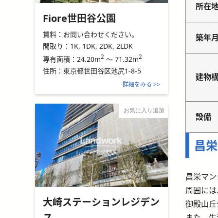
所在
Fiore世田谷公園
賃料：
お問い合わせください。
築年
間取り：
1K, 1DK, 2DK, 2LDK
2
2
24.20m
～
71.32m
専有面積：
住所：
東京都世田谷区池尻1-8-5
建物
詳細をみる >>
お気に入り追加
設備
昌栄
昌栄マン
周囲には
大崎ステーションレジデン
御殿山丘
ス
また、生