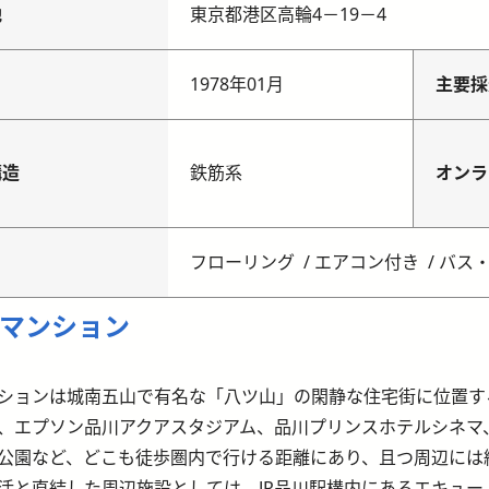
地
東京都港区高輪4－19－4
月
1978年01月
主要採
構造
鉄筋系
オンラ
フローリング
エアコン付き
バス
マンション
ションは城南五山で有名な「八ツ山」の閑静な住宅街に位置す
、エプソン品川アクアスタジアム、品川プリンスホテルシネマ
公園など、どこも徒歩圏内で行ける距離にあり、且つ周辺には
活と直結した周辺施設としては、JR品川駅構内にあるエキュ