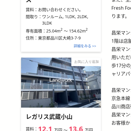
Fresh F
賃料：
お問い合わせください。
ります。
間取り：
ワンルーム, 1LDK, 2LDK,
3LDK
2
2
25.04m
～
154.62m
専有面積：
昌栄マン
住所：
東京都品川区大崎3-7-9
1階は店
詳細をみる >>
昌栄マン
用いただ
お気に入り追加
歩17分
ャリアパ
昌栄マン
京急本線
品川商店
昌栄マン
レガリス武蔵小山
お客様か
12.1
13.6
賃料：
万円
〜
万円