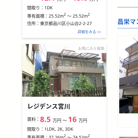
間取り：
1DK
2
2
25.52m
～
25.52m
専有面積：
昌栄マ
住所：
東京都品川区小山台2-2-27
詳細をみる >>
お気に入り追加
レジデンス宮川
8.5
16
賃料：
万円
〜
万円
間取り：
1LDK, 2K, 3DK
2
2
37.26m
～
74.52m
専有面積：