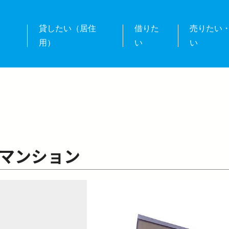
業
貸したい（居住
借りた
売りたい
用）
い
い
マンション