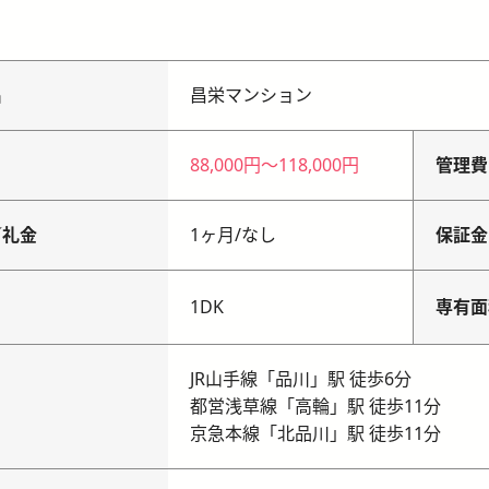
名
昌栄マンション
88,000円
〜
118,000円
管理費
／礼金
1ヶ月
/
なし
保証金
り
1DK
専有面
JR山手線「品川」駅 徒歩6分
都営浅草線「高輪」駅 徒歩11分
京急本線「北品川」駅 徒歩11分