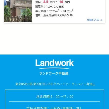
8.5
16
万円
〜
万円
賃料：
間取り：
1LDK, 2K, 3DK
2
2
37.26m
～
74.52m
専有面積：
住所：
東京都品川区大崎4-5-29
詳細をみる >>
東京都品川区東五反田3-17-16
ネオハイツ・ヴェルビュ島津山
営業時間
9：00〜17：00
定休日
管理課：土日祝/営業課：無し