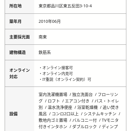
所在地
東京都品川区東五反田3-10-4
築年月
2010年06月
主要採光面
南東
建物構造
鉄筋系
・オンライン接客可
オンライン
・オンライン内見可
対応
・IT重説（オンライン契約）可
室内洗濯機置場
独立洗面台
フローリン
グ
ロフト
エアコン付き
バス・トイレ
別
温水洗浄便座
浴室乾燥機
追い焚き
設備
風呂
コンロ2口以上
システムキッチン
敷地内ゴミ置場
バルコニー付
TVモニタ
付きインタホン
ダブルロック
ディンプ