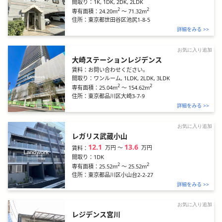
間取り：
1K, 1DK, 2DK, 2LDK
2
2
24.20m
～
71.32m
専有面積：
住所：
東京都世田谷区池尻1-8-5
詳細をみる >>
お気に入り追加
大崎ステーションレジデンス
賃料：
お問い合わせください。
間取り：
ワンルーム, 1LDK, 2LDK, 3LDK
2
2
25.04m
～
154.62m
専有面積：
住所：
東京都品川区大崎3-7-9
詳細をみる >>
お気に入り追加
レガリス武蔵小山
12.1
13.6
万円
〜
万円
賃料：
間取り：
1DK
2
2
25.52m
～
25.52m
専有面積：
住所：
東京都品川区小山台2-2-27
詳細をみる >>
お気に入り追加
レジデンス宮川