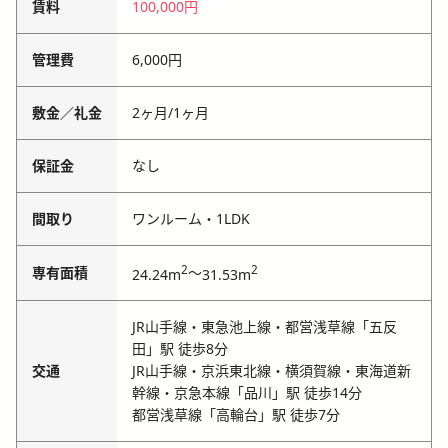
賃料
100,000円
管理費
6,000円
敷金／礼金
2ヶ月
/
1ヶ月
保証金
なし
間取り
ワンルーム・1LDK
2
2
専有面積
～
24.24m
31.53m
JR山手線・東急池上線・都営浅草線「五反
田」駅 徒歩8分
交通
JR山手線・京浜東北線・横須賀線・東海道新
幹線・京急本線「品川」駅 徒歩14分
都営浅草線「高輪台」駅 徒歩7分