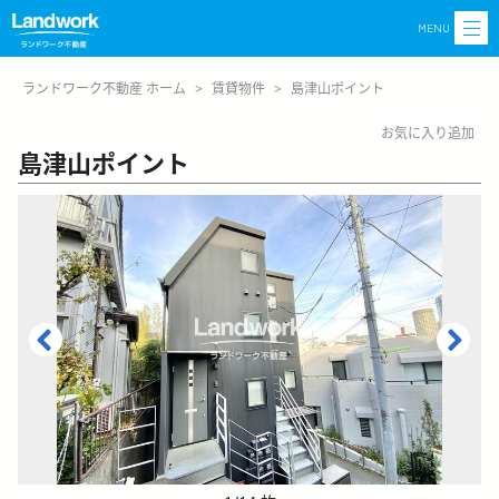
MENU
ランドワーク不動産 ホーム
>
賃貸物件
>
島津山ポイント
お気に入り追加
島津山ポイント