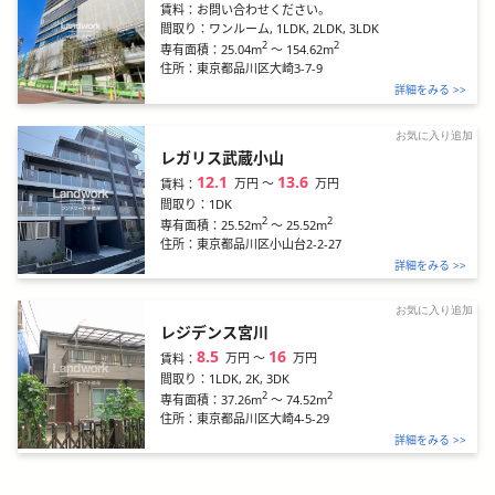
賃料：
お問い合わせください。
間取り：
ワンルーム, 1LDK, 2LDK, 3LDK
2
2
25.04m
～
154.62m
専有面積：
住所：
東京都品川区大崎3-7-9
詳細をみる >>
お気に入り追加
レガリス武蔵小山
12.1
13.6
万円
〜
万円
賃料：
間取り：
1DK
2
2
25.52m
～
25.52m
専有面積：
住所：
東京都品川区小山台2-2-27
詳細をみる >>
お気に入り追加
レジデンス宮川
8.5
16
万円
〜
万円
賃料：
間取り：
1LDK, 2K, 3DK
2
2
37.26m
～
74.52m
専有面積：
住所：
東京都品川区大崎4-5-29
詳細をみる >>