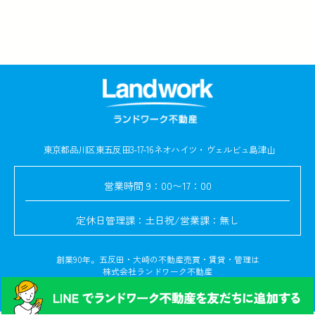
東京都品川区東五反田3-17-16
ネオハイツ・ヴェルビュ島津山
営業時間
9：00〜17：00
定休日
管理課：土日祝/営業課：無し
創業90年。五反田・大崎の不動産売買・賃貸・管理は
株式会社ランドワーク不動産
© Copyright 2024. All rights reserved.