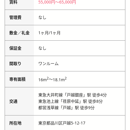
賃料
55,000円
〜
65,000円
管理費
なし
敷金／礼金
1ヶ月
/
1ヶ月
保証金
なし
間取り
ワンルーム
2
2
専有面積
～
16m
18.1m
東急大井町線「戸越銀座」駅 徒歩4分
交通
東急池上線「荏原中延」駅 徒歩8分
都営浅草線「戸越」駅 徒歩9分
所在地
東京都品川区戸越5-12-17