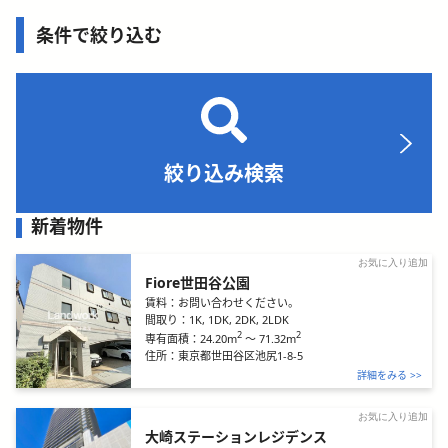
条件で絞り込む
絞り込み検索
新着物件
お気に入り追加
Fiore世田谷公園
賃料：
お問い合わせください。
間取り：
1K, 1DK, 2DK, 2LDK
2
2
24.20m
～
71.32m
専有面積：
住所：
東京都世田谷区池尻1-8-5
詳細をみる >>
お気に入り追加
大崎ステーションレジデンス