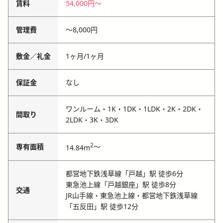
賃料
54,000円
〜
管理費
〜
8,000円
敷金／礼金
1ヶ月
/
1ヶ月
保証金
なし
ワンルーム・1K・1DK・1LDK・2K・2DK・
間取り
2LDK・3K・3DK
2
専有面積
～
14.84m
都営地下鉄浅草線「戸越」駅 徒歩6分
東急池上線「戸越銀座」駅 徒歩8分
交通
JR山手線・東急池上線・都営地下鉄浅草線
「五反田」駅 徒歩12分