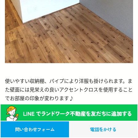
使いやすい収納棚、パイプにより洋服も掛けられます。ま
た壁面には見栄えの良いアクセントクロスを使用すること
でお部屋の印象が変わります♪
0120-039-315
この物件への
問い合わせフォーム
電話をかける
お問い合わせ(無料)
（営業時間 9:00-17:00）