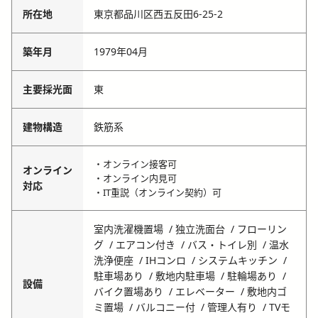
所在地
東京都品川区西五反田6-25-2
築年月
1979年04月
主要採光面
東
建物構造
鉄筋系
・オンライン接客可
オンライン
・オンライン内見可
対応
・IT重説（オンライン契約）可
室内洗濯機置場
独立洗面台
フローリン
グ
エアコン付き
バス・トイレ別
温水
洗浄便座
IHコンロ
システムキッチン
駐車場あり
敷地内駐車場
駐輪場あり
設備
バイク置場あり
エレベーター
敷地内ゴ
ミ置場
バルコニー付
管理人有り
TVモ