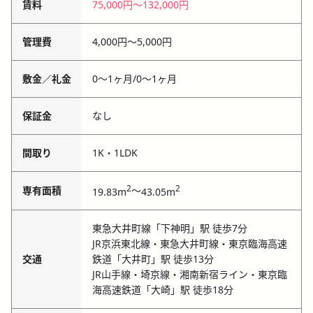
賃料
75,000円
〜
132,000円
管理費
4,000円
〜
5,000円
敷金／礼金
0〜1ヶ月
/
0〜1ヶ月
保証金
なし
間取り
1K・1LDK
2
2
専有面積
～
19.83m
43.05m
東急大井町線「下神明」駅 徒歩7分
JR京浜東北線・東急大井町線・東京臨海高速
交通
鉄道「大井町」駅 徒歩13分
JR山手線・埼京線・湘南新宿ライン・東京臨
海高速鉄道「大崎」駅 徒歩18分