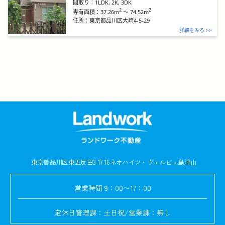
間取り：
1LDK, 2K, 3DK
2
2
37.26m
～
74.52m
専有面積：
住所：
東京都品川区大崎4-5-29
詳細をみる >>
東京都品川区東五反田3-17-16
ネオハイツ・ヴェルビュ島津山
営業時間
9：00〜17：00
定休日
管理課：土日祝/営業課：無し