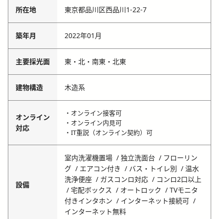
所在地
東京都品川区西品川1-22-7
築年月
2022年01月
主要採光面
東・北・南東・北東
建物構造
木造系
・オンライン接客可
オンライン
・オンライン内見可
対応
・IT重説（オンライン契約）可
室内洗濯機置場
独立洗面台
フローリン
グ
エアコン付き
バス・トイレ別
温水
洗浄便座
ガスコンロ対応
コンロ2口以上
設備
宅配ボックス
オートロック
TVモニタ
付きインタホン
インターネット接続可
インターネット無料