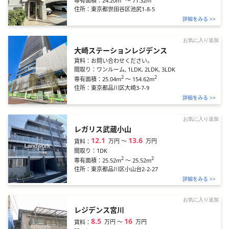
24.20m
～
71.32m
専有面積：
住所：
東京都世田谷区池尻1-8-5
詳細をみる >>
お気に入り追加
大崎ステーションレジデンス
賃料：
お問い合わせください。
間取り：
ワンルーム, 1LDK, 2LDK, 3LDK
2
2
25.04m
～
154.62m
専有面積：
住所：
東京都品川区大崎3-7-9
詳細をみる >>
お気に入り追加
レガリス武蔵小山
12.1
13.6
万円
〜
万円
賃料：
間取り：
1DK
2
2
25.52m
～
25.52m
専有面積：
住所：
東京都品川区小山台2-2-27
詳細をみる >>
お気に入り追加
レジデンス宮川
8.5
16
万円
〜
万円
賃料：