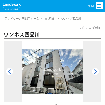
MENU
ランドワーク不動産 ホーム
>
賃貸物件
>
ワンネス西品川
お気に入り追加
ワンネス西品川