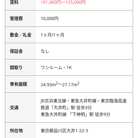
賃料
101,000円
〜
125,000円
管理費
10,000円
敷金／礼金
1ヶ月
/
1ヶ月
保証金
なし
間取り
ワンルーム・1K
2
2
専有面積
～
24.93m
27.17m
JR京浜東北線・東急大井町線・東京臨海高速
交通
鉄道「大井町」駅 徒歩3分
東急大井町線 「下神明」駅 徒歩9分
所在地
東京都品川区大井1-22-3