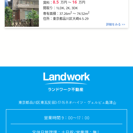
8.5
16
万円
〜
万円
賃料：
間取り：
1LDK, 2K, 3DK
2
2
37.26m
～
74.52m
専有面積：
住所：
東京都品川区大崎4-5-29
詳細をみる >>
東京都品川区東五反田3-17-16
ネオハイツ・ヴェルビュ島津山
営業時間
9：00〜17：00
定休日
管理課：土日祝/営業課：無し