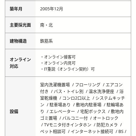
築年月
2005年12月
主要採光面
南・北
建物構造
鉄筋系
・オンライン接客可
オンライン
・オンライン内見可
対応
・IT重説（オンライン契約）可
室内洗濯機置場
フローリング
エアコン
付き
バス・トイレ別
温水洗浄便座
浴
室乾燥機
コンロ2口以上
システムキッチ
ン
駐車場あり
敷地内駐車場
駐輪場あ
設備
り
エレベーター
宅配ボックス
敷地内
ゴミ置場
バルコニー付
オートロック
TVモニタ付きインタホン
防犯カメラ
ペット相談可
インターネット接続可
BS /