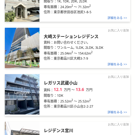
間取り：
1K, 1DK, 2DK, 2LDK
2
2
24.20m
～
71.32m
専有面積：
住所：
東京都世田谷区池尻1-8-5
詳細をみる >>
お気に入り追加
大崎ステーションレジデンス
賃料：
お問い合わせください。
間取り：
ワンルーム, 1LDK, 2LDK, 3LDK
2
2
25.04m
～
154.62m
専有面積：
住所：
東京都品川区大崎3-7-9
詳細をみる >>
お気に入り追加
レガリス武蔵小山
12.1
13.6
万円
〜
万円
賃料：
間取り：
1DK
2
2
25.52m
～
25.52m
専有面積：
住所：
東京都品川区小山台2-2-27
詳細をみる >>
お気に入り追加
レジデンス宮川