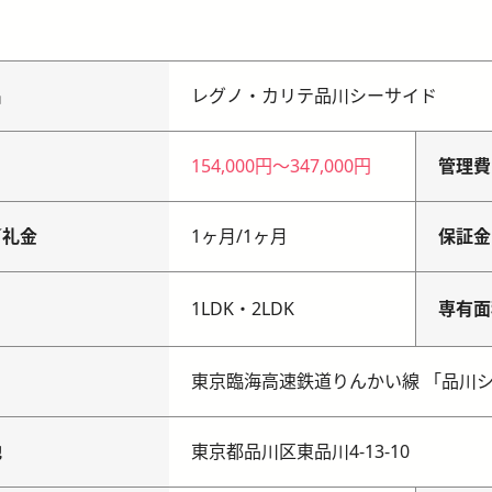
名
レグノ・カリテ品川シーサイド
154,000円
〜
347,000円
管理費
／礼金
1ヶ月
/
1ヶ月
保証金
り
1LDK・2LDK
専有面
東京臨海高速鉄道りんかい線 「品川シ
地
東京都品川区東品川4-13-10