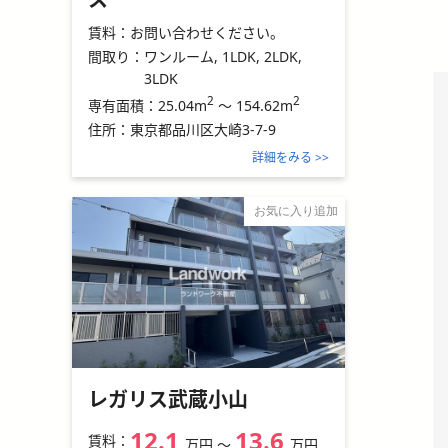
賃料：
お問い合わせください。
間取り：
ワンルーム, 1LDK, 2LDK,
3LDK
2
2
25.04m
～
154.62m
専有面積：
住所：
東京都品川区大崎3-7-9
詳細をみる >>
お気に入り追加
レガリス武蔵小山
12.1
13.6
賃料：
万円
〜
万円