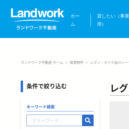
ホー
貸したい（事
ム
用）
ランドワーク不動産 ホーム
>
賃貸物件
>
レグノ・カリテ品川シー
レグ
条件で絞り込む
キーワード検索