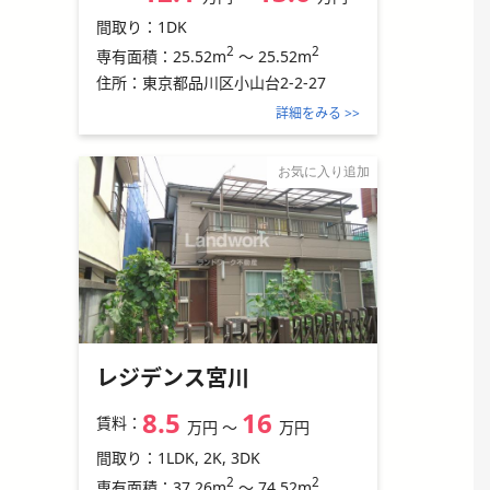
間取り：
1DK
2
2
25.52m
～
25.52m
専有面積：
住所：
東京都品川区小山台2-2-27
詳細をみる >>
お気に入り追加
レジデンス宮川
8.5
16
賃料：
万円
〜
万円
間取り：
1LDK, 2K, 3DK
2
2
37.26m
～
74.52m
専有面積：