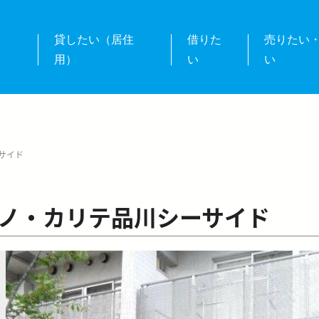
業
貸したい（居住
借りた
売りたい
用）
い
い
サイド
ノ・カリテ品川シーサイド