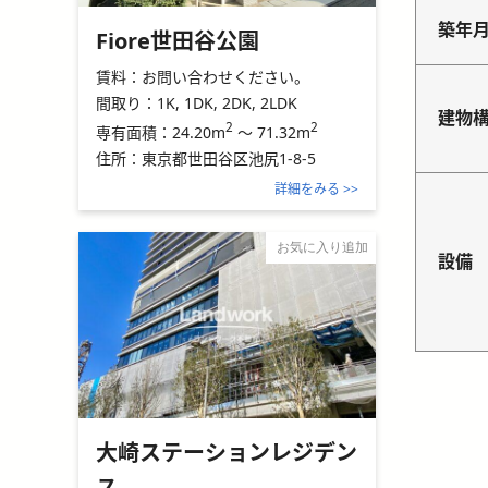
築年
Fiore世田谷公園
賃料：
お問い合わせください。
間取り：
1K, 1DK, 2DK, 2LDK
建物
2
2
24.20m
～
71.32m
専有面積：
住所：
東京都世田谷区池尻1-8-5
詳細をみる >>
お気に入り追加
設備
大崎ステーションレジデン
ス