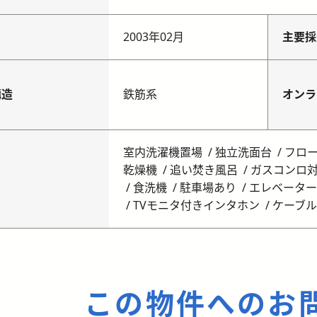
月
2003年02月
主要採
構造
鉄筋系
オンラ
室内洗濯機置場
独立洗面台
フロ
乾燥機
追い焚き風呂
ガスコンロ
食洗機
駐車場あり
エレベーター
TVモニタ付きインタホン
ケーブ
この物件へのお