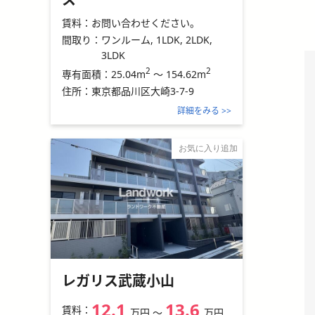
賃料：
お問い合わせください。
間取り：
ワンルーム, 1LDK, 2LDK,
3LDK
2
2
25.04m
～
154.62m
専有面積：
住所：
東京都品川区大崎3-7-9
詳細をみる >>
お気に入り追加
レガリス武蔵小山
12.1
13.6
賃料：
万円
〜
万円