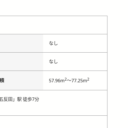
なし
なし
2
2
積
～
57.96m
77.25m
五反田」駅 徒歩7分