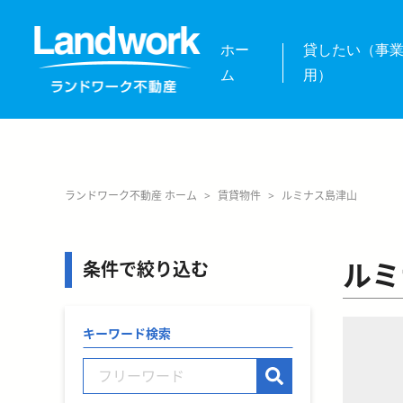
ホー
貸したい（事
ム
用）
ランドワーク不動産 ホーム
>
賃貸物件
>
ルミナス島津山
ルミ
条件で絞り込む
キーワード検索