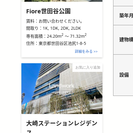
Fiore世田谷公園
築年
賃料：
お問い合わせください。
間取り：
1K, 1DK, 2DK, 2LDK
2
2
24.20m
～
71.32m
専有面積：
建物
住所：
東京都世田谷区池尻1-8-5
詳細をみる >>
お気に入り追加
設備
大崎ステーションレジデン
ス