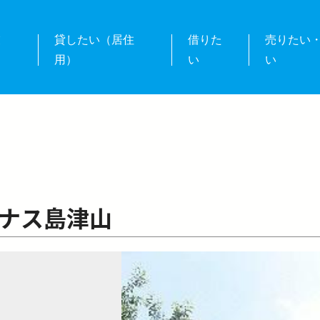
業
貸したい（居住
借りた
売りたい
用）
い
い
ナス島津山