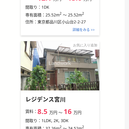
間取り：
1DK
2
2
25.52m
～
25.52m
専有面積：
住所：
東京都品川区小山台2-2-27
詳細をみる >>
お気に入り追加
レジデンス宮川
8.5
16
賃料：
万円
〜
万円
間取り：
1LDK, 2K, 3DK
2
2
37.26m
～
74.52m
専有面積：