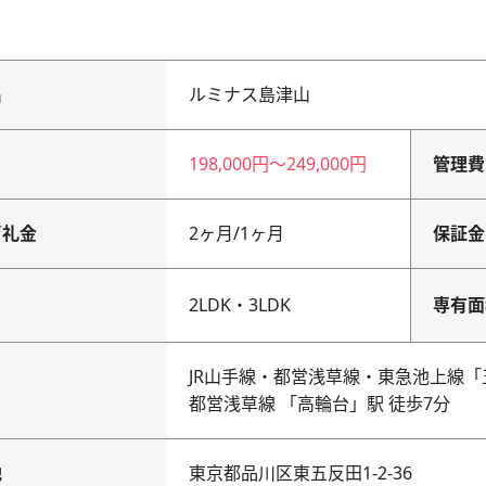
名
ルミナス島津山
198,000円
〜
249,000円
管理費
／礼金
2ヶ月
/
1ヶ月
保証金
り
2LDK・3LDK
専有面
JR山手線・都営浅草線・東急池上線「
都営浅草線 「高輪台」駅 徒歩7分
地
東京都品川区東五反田1-2-36