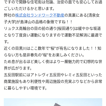
ですので閑静な住宅街は勿論、治安の面でも安心してお過
ごしいただけるかと思います。
弊社の
株式会社ランドワーク不動産
の真裏にある[清泉女
子大学]が島津山の品格の象徴ですね！！
リュクス高輪台の目の前の通り[桜田通り]は緩やかな坂道
となり丁度良い運動になりますので運動不足解消に最適で
す。
近くの目黒川はここ数年で“桜”が有名になりました！！知
らない方も是非春先の“桜”をお楽しみください。
ため息が出るほど美しく夜はより一層魅力的で幻想的な世
界が広がります。
五反田駅前にはアトレヴィ五反田やレミィ五反田といった
商業施設もあり利便性や周辺施設の充実ぶりなどから非常
に暮らしやすい環境です。