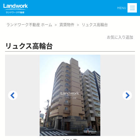
MENU
ランドワーク不動産 ホーム
>
賃貸物件
>
リュクス高輪台
お気に入り追加
リュクス高輪台