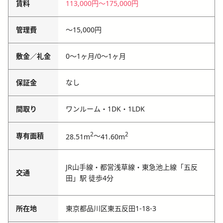
賃料
113,000円
〜
175,000円
管理費
〜
15,000円
敷金／礼金
0〜1ヶ月
/
0〜1ヶ月
保証金
なし
間取り
ワンルーム・1DK・1LDK
2
2
専有面積
～
28.51m
41.60m
JR山手線・都営浅草線・東急池上線「五反
交通
田」駅 徒歩4分
所在地
東京都品川区東五反田1-18-3