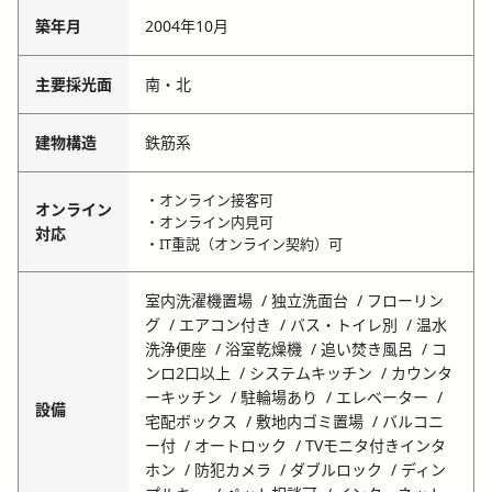
築年月
2004年10月
主要採光面
南・北
建物構造
鉄筋系
・オンライン接客可
オンライン
・オンライン内見可
対応
・IT重説（オンライン契約）可
室内洗濯機置場
独立洗面台
フローリン
グ
エアコン付き
バス・トイレ別
温水
洗浄便座
浴室乾燥機
追い焚き風呂
コ
ンロ2口以上
システムキッチン
カウンタ
ーキッチン
駐輪場あり
エレベーター
設備
宅配ボックス
敷地内ゴミ置場
バルコニ
ー付
オートロック
TVモニタ付きインタ
ホン
防犯カメラ
ダブルロック
ディン