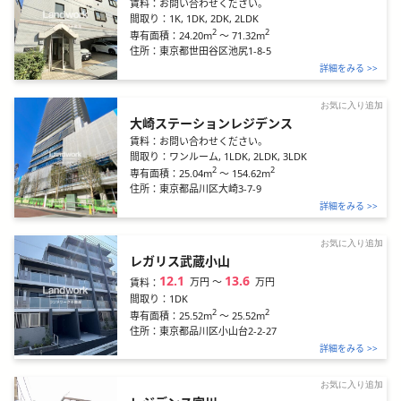
賃料：
お問い合わせください。
間取り：
1K, 1DK, 2DK, 2LDK
2
2
24.20m
～
71.32m
専有面積：
住所：
東京都世田谷区池尻1-8-5
詳細をみる >>
お気に入り追加
大崎ステーションレジデンス
賃料：
お問い合わせください。
間取り：
ワンルーム, 1LDK, 2LDK, 3LDK
2
2
25.04m
～
154.62m
専有面積：
住所：
東京都品川区大崎3-7-9
詳細をみる >>
お気に入り追加
レガリス武蔵小山
12.1
13.6
万円
〜
万円
賃料：
間取り：
1DK
2
2
25.52m
～
25.52m
専有面積：
住所：
東京都品川区小山台2-2-27
詳細をみる >>
お気に入り追加