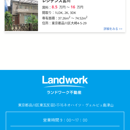
レジデンス宮川
8.5
16
万円
〜
万円
賃料：
間取り：
1LDK, 2K, 3DK
2
2
37.26m
～
74.52m
専有面積：
住所：
東京都品川区大崎4-5-29
詳細をみる >>
東京都品川区東五反田3-17-16
ネオハイツ・ヴェルビュ島津山
営業時間
9：00〜17：00