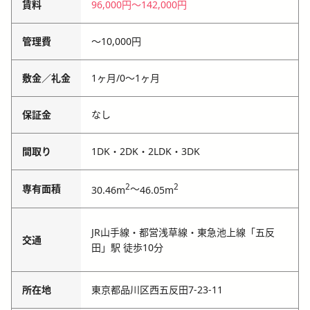
賃料
96,000円
〜
142,000円
管理費
〜
10,000円
敷金／礼金
1ヶ月
/
0〜1ヶ月
保証金
なし
間取り
1DK・2DK・2LDK・3DK
2
2
専有面積
～
30.46m
46.05m
JR山手線・都営浅草線・東急池上線「五反
交通
田」駅 徒歩10分
所在地
東京都品川区西五反田7-23-11