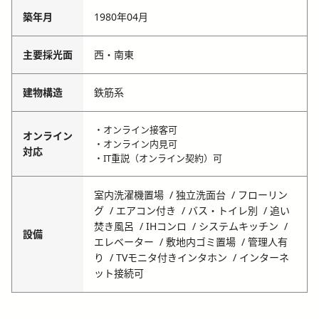
築年月
1980年04月
主要採光面
西・南東
建物構造
鉄筋系
・オンライン接客可
オンライン
・オンライン内見可
対応
・IT重説（オンライン契約）可
室内洗濯機置場
独立洗面台
フローリン
グ
エアコン付き
バス・トイレ別
追い
焚き風呂
IHコンロ
システムキッチン
設備
エレベーター
敷地内ゴミ置場
管理人有
り
TVモニタ付きインタホン
インターネ
ット接続可