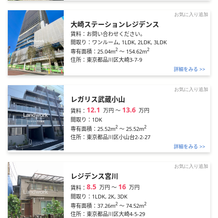
お気に入り追加
大崎ステーションレジデンス
賃料：
お問い合わせください。
間取り：
ワンルーム, 1LDK, 2LDK, 3LDK
2
2
25.04m
～
154.62m
専有面積：
住所：
東京都品川区大崎3-7-9
詳細をみる >>
お気に入り追加
レガリス武蔵小山
12.1
13.6
万円
〜
万円
賃料：
間取り：
1DK
2
2
25.52m
～
25.52m
専有面積：
住所：
東京都品川区小山台2-2-27
詳細をみる >>
お気に入り追加
レジデンス宮川
8.5
16
万円
〜
万円
賃料：
間取り：
1LDK, 2K, 3DK
2
2
37.26m
～
74.52m
専有面積：
住所：
東京都品川区大崎4-5-29