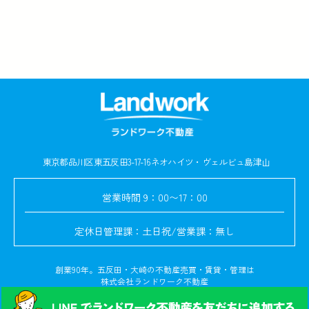
東京都品川区東五反田3-17-16
ネオハイツ・ヴェルビュ島津山
営業時間
9：00〜17：00
定休日
管理課：土日祝/営業課：無し
創業90年。五反田・大崎の不動産売買・賃貸・管理は
株式会社ランドワーク不動産
© Copyright 2024. All rights reserved.