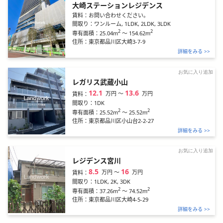
大崎ステーションレジデンス
賃料：
お問い合わせください。
間取り：
ワンルーム, 1LDK, 2LDK, 3LDK
2
2
25.04m
～
154.62m
専有面積：
住所：
東京都品川区大崎3-7-9
詳細をみる >>
お気に入り追加
レガリス武蔵小山
12.1
13.6
万円
〜
万円
賃料：
間取り：
1DK
2
2
25.52m
～
25.52m
専有面積：
住所：
東京都品川区小山台2-2-27
詳細をみる >>
お気に入り追加
レジデンス宮川
8.5
16
万円
〜
万円
賃料：
間取り：
1LDK, 2K, 3DK
2
2
37.26m
～
74.52m
専有面積：
住所：
東京都品川区大崎4-5-29
詳細をみる >>