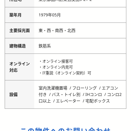
築年月
1979年05月
主要採光面
東・西・南西・北西
建物構造
鉄筋系
・オンライン接客可
オンライン
・オンライン内見可
対応
・IT重説（オンライン契約）可
室内洗濯機置場
フローリング
エアコン
設備
付き
バス・トイレ別
IHコンロ
コンロ2
口以上
エレベーター
宅配ボックス
この物件へのお問い合わせ