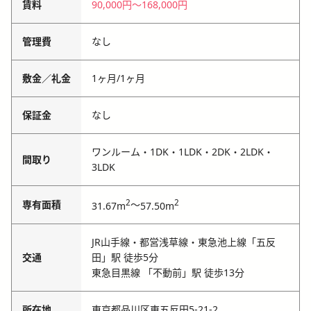
賃料
90,000円
〜
168,000円
管理費
なし
敷金／礼金
1ヶ月
/
1ヶ月
保証金
なし
ワンルーム・1DK・1LDK・2DK・2LDK・
間取り
3LDK
2
2
専有面積
～
31.67m
57.50m
JR山手線・都営浅草線・東急池上線「五反
交通
田」駅 徒歩5分
東急目黒線 「不動前」駅 徒歩13分
所在地
東京都品川区東五反田5-21-2