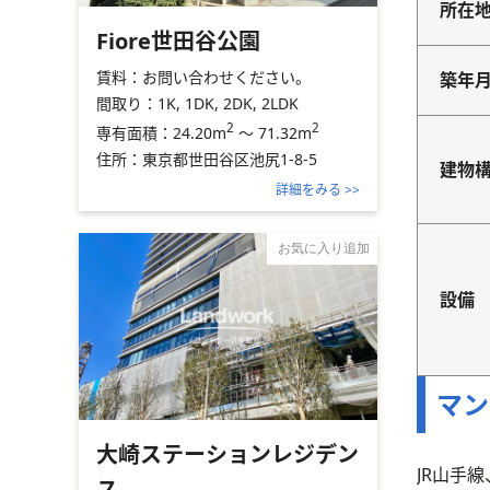
所在
Fiore世田谷公園
賃料：
お問い合わせください。
築年
間取り：
1K, 1DK, 2DK, 2LDK
2
2
24.20m
～
71.32m
専有面積：
住所：
東京都世田谷区池尻1-8-5
建物
詳細をみる >>
お気に入り追加
設備
マン
大崎ステーションレジデン
JR山手
ス