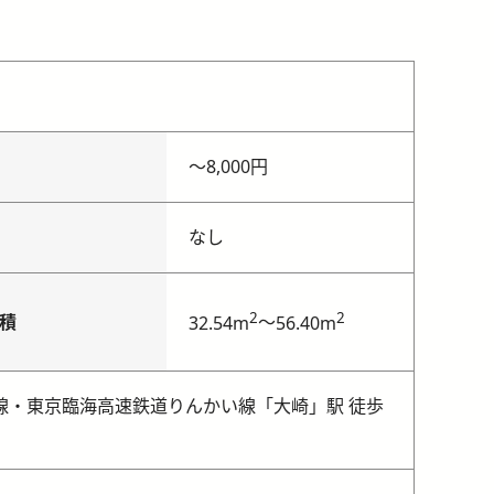
〜
8,000円
なし
2
2
積
～
32.54m
56.40m
埼京線・東京臨海高速鉄道りんかい線「大崎」駅 徒歩