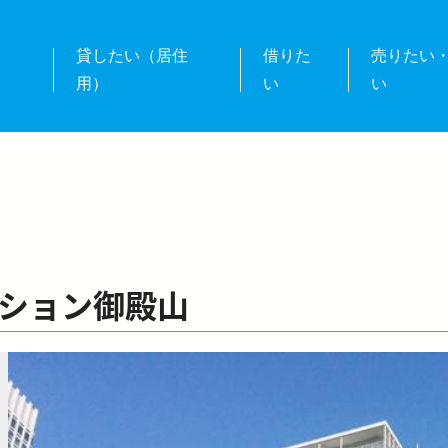
業
貸したい（居住
借りた
売りたい
用）
い
い
ション御殿山