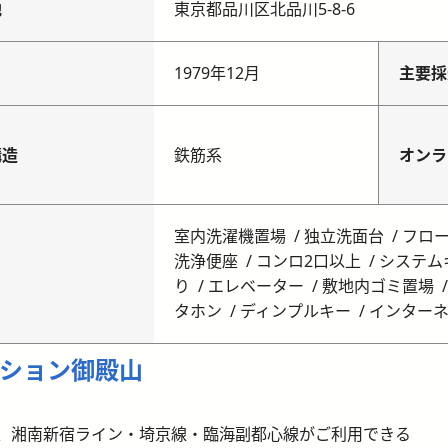
地
東京都品川区北品川5-8-6
月
1979年12月
主要採
構造
鉄筋系
オンラ
室内洗濯機置場
独立洗面台
フロ
洗浄便座
コンロ2口以上
システム
り
エレベーター
敷地内ゴミ置場
タホン
ディンプルキー
インター
ション御殿山
線、湘南新宿ライン・埼京線・臨海副都心線がご利用できる