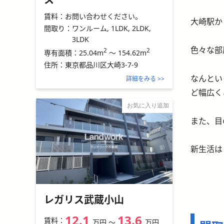
賃料：
お問い合わせください。
大崎駅か
間取り：
ワンルーム, 1LDK, 2LDK,
3LDK
色々な部
2
2
25.04m
～
154.62m
専有面積：
住所：
東京都品川区大崎3-7-9
なんとい
詳細をみる >>
ど幅広く
お気に入り追加
また、目
新生活は
レガリス武蔵小山
12.1
13.6
賃料：
万円
〜
万円