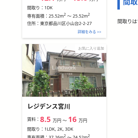
間取
間取り：
1DK
2
2
25.52m
～
25.52m
専有面積：
間取りは
住所：
東京都品川区小山台2-2-27
詳細をみる >>
お気に入り追加
レジデンス宮川
8.5
16
賃料：
万円
〜
万円
間取り：
1LDK, 2K, 3DK
2
2
37.26m
～
74.52m
専有面積：