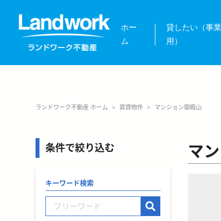
ホー
貸したい（事
ム
用）
ランドワーク不動産 ホーム
>
賃貸物件
>
マンション御殿山
マン
条件で絞り込む
キーワード検索