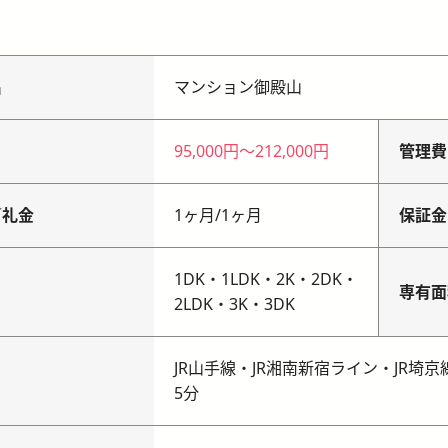
名
マンション御殿山
95,000円
〜
212,000円
管理費
／礼金
1ヶ月
/
1ヶ月
保証金
1DK・1LDK・2K・2DK・
り
専有面
2LDK・3K・3DK
JR山手線・JR湘南新宿ライン・JR
5分