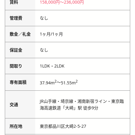
賃料
158,000円
〜
236,000円
管理費
なし
敷金／礼金
1ヶ月
/
1ヶ月
保証金
なし
間取り
1LDK・2LDK
2
2
専有面積
～
37.94m
51.55m
JR山手線・埼京線・湘南新宿ライン・東京臨
交通
海高速鉄道「大崎」駅 徒歩9分
所在地
東京都品川区大崎2-5-27