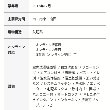
築年月
2013年12月
主要採光面
南・南東・南西
建物構造
鉄筋系
・オンライン接客可
オンライン
・オンライン内見可
対応
・IT重説（オンライン契約）可
室内洗濯機置場
独立洗面台
フローリン
グ
エアコン付き
床暖房
バス・トイレ
別
温水洗浄便座
浴室乾燥機
追い焚き
風呂
システムキッチン
浄水器
エレベ
設備
ーター
宅配ボックス
敷地内ゴミ置場
バルコニー付
オートロック
TVモニタ付
きインタホン
インターネット接続可
ケ
ーブルテレビ