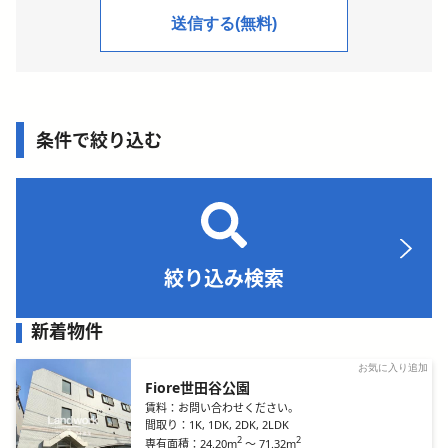
条件で絞り込む
絞り込み検索
新着物件
お気に入り追加
Fiore世田谷公園
賃料：
お問い合わせください。
間取り：
1K, 1DK, 2DK, 2LDK
2
2
24.20m
～
71.32m
専有面積：