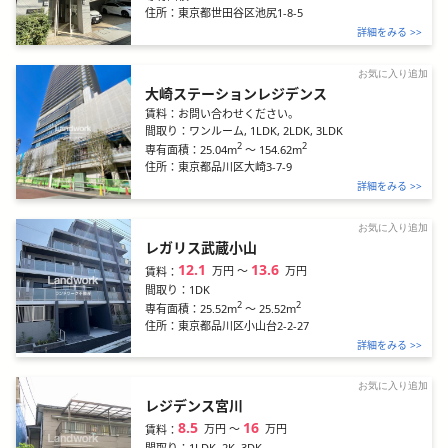
住所：
東京都世田谷区池尻1-8-5
詳細をみる >>
お気に入り追加
大崎ステーションレジデンス
賃料：
お問い合わせください。
間取り：
ワンルーム, 1LDK, 2LDK, 3LDK
2
2
25.04m
～
154.62m
専有面積：
住所：
東京都品川区大崎3-7-9
詳細をみる >>
お気に入り追加
レガリス武蔵小山
12.1
13.6
万円
〜
万円
賃料：
間取り：
1DK
2
2
25.52m
～
25.52m
専有面積：
住所：
東京都品川区小山台2-2-27
詳細をみる >>
お気に入り追加
レジデンス宮川
8.5
16
万円
〜
万円
賃料：
間取り：
1LDK, 2K, 3DK