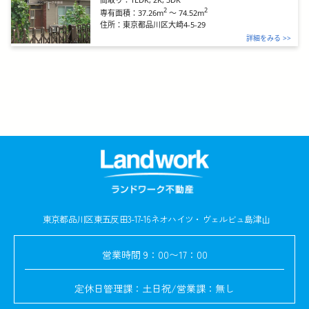
2
2
37.26m
～
74.52m
専有面積：
住所：
東京都品川区大崎4-5-29
詳細をみる >>
東京都品川区東五反田3-17-16
ネオハイツ・ヴェルビュ島津山
営業時間
9：00〜17：00
定休日
管理課：土日祝/営業課：無し