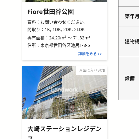
Fiore世田谷公園
築年
賃料：
お問い合わせください。
間取り：
1K, 1DK, 2DK, 2LDK
2
2
24.20m
～
71.32m
専有面積：
建物
住所：
東京都世田谷区池尻1-8-5
詳細をみる >>
お気に入り追加
設備
大崎ステーションレジデン
ス