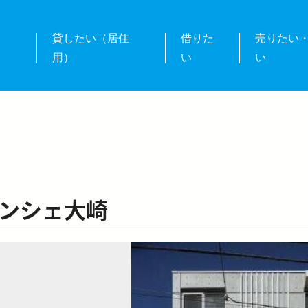
業
貸したい（居住
借りた
売りたい
用）
い
い
ンシェ大崎