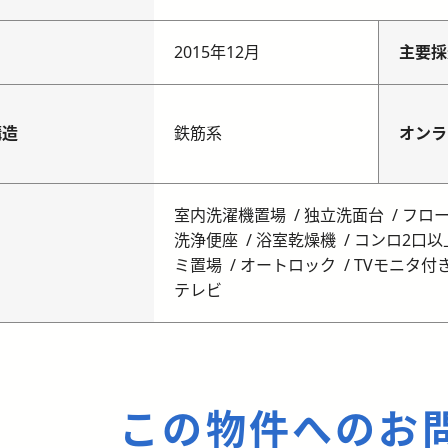
月
2015年12月
主要採
構造
鉄筋系
オンラ
室内洗濯機置場
独立洗面台
フロ
洗浄便座
浴室乾燥機
コンロ2口以
ミ置場
オートロック
TVモニタ付
テレビ
この物件へのお