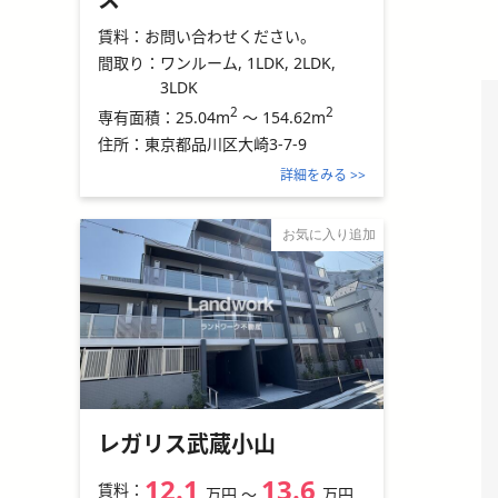
賃料：
お問い合わせください。
間取り：
ワンルーム, 1LDK, 2LDK,
3LDK
2
2
25.04m
～
154.62m
専有面積：
住所：
東京都品川区大崎3-7-9
詳細をみる >>
お気に入り追加
レガリス武蔵小山
12.1
13.6
賃料：
万円
〜
万円