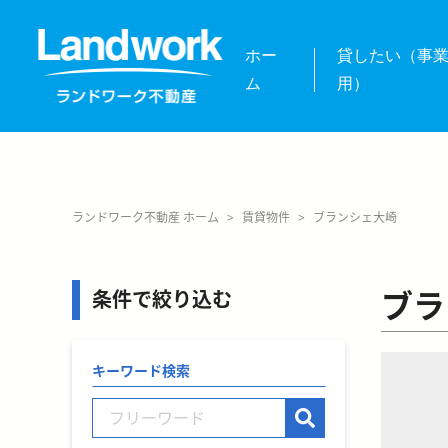
ホー
貸したい（事
ム
用）
ランドワーク不動産 ホーム
>
賃貸物件
>
ブランシェ大崎
ブラ
条件で絞り込む
キーワード検索