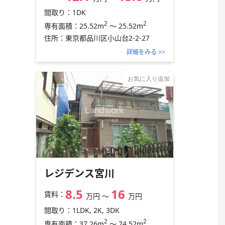
間取り：
1DK
2
2
25.52m
～
25.52m
専有面積：
住所：
東京都品川区小山台2-2-27
詳細をみる >>
お気に入り追加
レジデンス宮川
8.5
16
賃料：
万円
〜
万円
間取り：
1LDK, 2K, 3DK
2
2
37.26m
～
74.52m
専有面積：