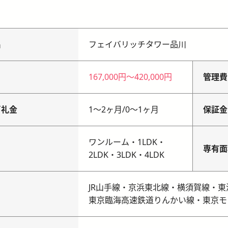
名
フェイバリッチタワー品川
167,000円
〜
420,000円
管理費
／礼金
1〜2ヶ月
/
0〜1ヶ月
保証金
ワンルーム・1LDK・
り
専有面
2LDK・3LDK・4LDK
JR山手線・京浜東北線・横須賀線・東
東京臨海高速鉄道りんかい線・東京モ