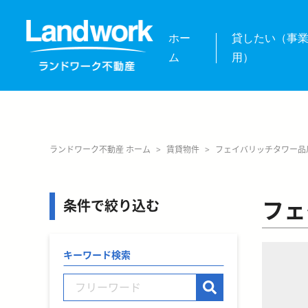
ホー
貸したい（事
ム
用）
ランドワーク不動産 ホーム
>
賃貸物件
>
フェイバリッチタワー品
フェ
条件で絞り込む
キーワード検索