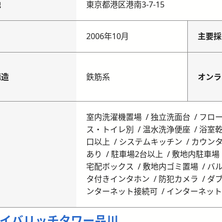
地
東京都港区港南3-7-15
月
2006年10月
主要採
構造
鉄筋系
オンラ
室内洗濯機置場
独立洗面台
フロ
ス・トイレ別
温水洗浄便座
浴室
口以上
システムキッチン
カウン
あり
駐車場2台以上
敷地内駐車場
宅配ボックス
敷地内ゴミ置場
バ
タ付きインタホン
防犯カメラ
ダ
ンターネット接続可
インターネット
イバリッチタワー品川