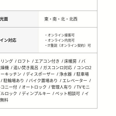
光面
東・南・北・北西
・オンライン接客可
イン対応
・オンライン内見可
・IT重説（オンライン契約）可
ーリング
ロフト
エアコン付き
床暖房
バ
乾燥機
追い焚き風呂
ガスコンロ対応
コンロ2
ターキッチン
ディスポーザー
浄水器
駐車場
駐輪場あり
バイク置場あり
エレベーター
ルコニー付
オートロック
管理人有り
TVモニ
ブルロック
ディンプルキー
ペット相談可
イ
無料