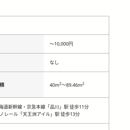
〜
10,000円
なし
2
2
積
～
40m
89.46m
海道新幹線・京急本線「品川」駅 徒歩11分
ノレール「天王洲アイル」駅 徒歩13分