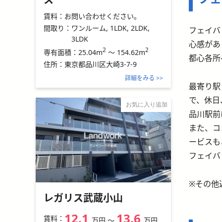
賃料：
お問い合わせください。
間取り：
ワンルーム, 1LDK, 2LDK,
フェイバ
3LDK
心感があ
2
2
25.04m
～
154.62m
専有面積：
都心各所
住所：
東京都品川区大崎3-7-9
詳細をみる >>
最寄り駅
で、休日
お気に入り追加
品川駅前
また、コ
ービスも
フェイバ
※その他
レガリス武蔵小山
12.1
13.6
賃料：
万円
〜
万円