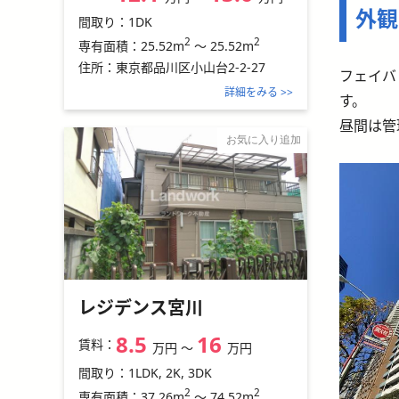
外観
間取り：
1DK
2
2
25.52m
～
25.52m
専有面積：
住所：
東京都品川区小山台2-2-27
フェイバ
詳細をみる >>
す。
昼間は管
お気に入り追加
レジデンス宮川
8.5
16
賃料：
万円
〜
万円
間取り：
1LDK, 2K, 3DK
2
2
37.26m
～
74.52m
専有面積：