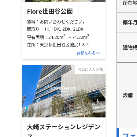
所在
Fiore世田谷公園
賃料：
お問い合わせください。
築年
間取り：
1K, 1DK, 2DK, 2LDK
2
2
24.20m
～
71.32m
専有面積：
住所：
東京都世田谷区池尻1-8-5
建物
詳細をみる >>
お気に入り追加
設備
大崎ステーションレジデン
フェ
ス