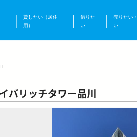
業
貸したい（居住
借りた
売りたい
用）
い
い
川
イバリッチタワー品川