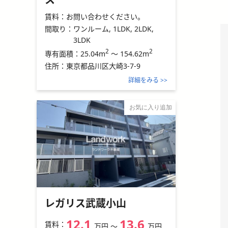
賃料：
お問い合わせください。
間取り：
ワンルーム, 1LDK, 2LDK,
3LDK
2
2
25.04m
～
154.62m
専有面積：
住所：
東京都品川区大崎3-7-9
詳細をみる >>
お気に入り追加
レガリス武蔵小山
12.1
13.6
賃料：
万円
〜
万円