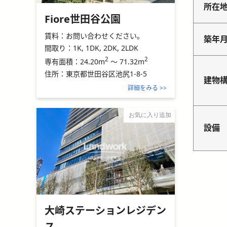
所在
Fiore世田谷公園
賃料：
お問い合わせください。
築年
間取り：
1K, 1DK, 2DK, 2LDK
2
2
24.20m
～
71.32m
専有面積：
住所：
東京都世田谷区池尻1-8-5
建物
詳細をみる >>
お気に入り追加
設備
大崎ステーションレジデン
ス