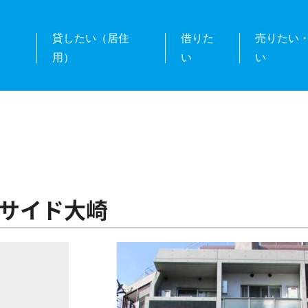
業
貸したい（居住
借りた
売りたい
用）
い
い
サイド大崎