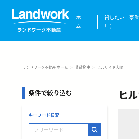
ホー
貸したい（事
ム
用）
ランドワーク不動産 ホーム
>
賃貸物件
>
ヒルサイド大崎
ヒル
条件で絞り込む
キーワード検索