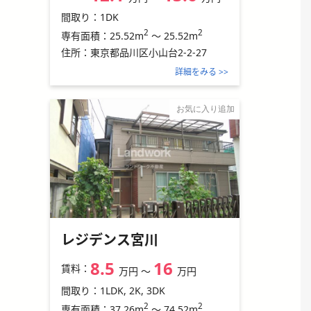
間取り：
1DK
2
2
25.52m
～
25.52m
専有面積：
住所：
東京都品川区小山台2-2-27
詳細をみる >>
お気に入り追加
レジデンス宮川
8.5
16
賃料：
万円
〜
万円
間取り：
1LDK, 2K, 3DK
2
2
37.26m
～
74.52m
専有面積：