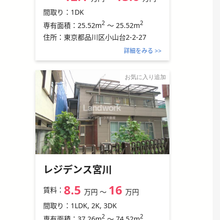
間取り：
1DK
2
2
25.52m
～
25.52m
専有面積：
住所：
東京都品川区小山台2-2-27
詳細をみる >>
お気に入り追加
レジデンス宮川
8.5
16
賃料：
万円
〜
万円
間取り：
1LDK, 2K, 3DK
2
2
37.26m
～
74.52m
専有面積：