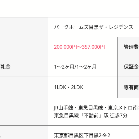
名
パークホームズ目黒ザ・レジデンス
200,000円
〜
357,000円
管理費
／礼金
1〜2ヶ月
/
1〜2ヶ月
保証金
り
1LDK・2LDK
専有面
JR山手線・東急目黒線・東京メトロ南
東急目黒線「不動前」駅 徒歩7分
地
東京都目黒区下目黒2-9-2