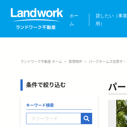
ホー
貸したい（事
ム
用）
ランドワーク不動産 ホーム
>
賃貸物件
>
パークホームズ目黒ザ・
パー
条件で絞り込む
キーワード検索