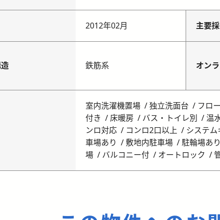
月
2012年02月
主要採
構造
鉄筋系
オンラ
室内洗濯機置場
独立洗面台
フロ
付き
床暖房
バス・トイレ別
温
ンロ対応
コンロ2口以上
システム
車場あり
敷地内駐車場
駐輪場あ
場
バルコニー付
オートロック