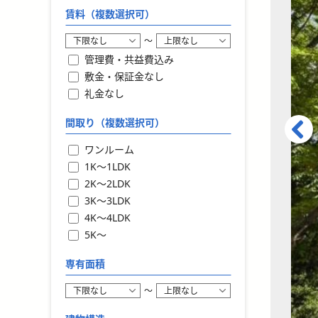
賃料（複数選択可）
〜
管理費・共益費込み
敷金・保証金なし
礼金なし
間取り（複数選択可）
ワンルーム
1K〜1LDK
2K〜2LDK
3K〜3LDK
4K〜4LDK
5K〜
専有面積
〜