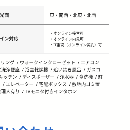
光面
東・南西・北東・北西
・オンライン接客可
イン対応
・オンライン内見可
・IT重説（オンライン契約）可
ーリング
ウォークインクローゼット
エアコン
水洗浄便座
浴室乾燥機
追い焚き風呂
ガスコ
キッチン
ディスポーザー
浄水器
食洗機
駐
り
エレベーター
宅配ボックス
敷地内ゴミ置
管理人有り
TVモニタ付きインタホン