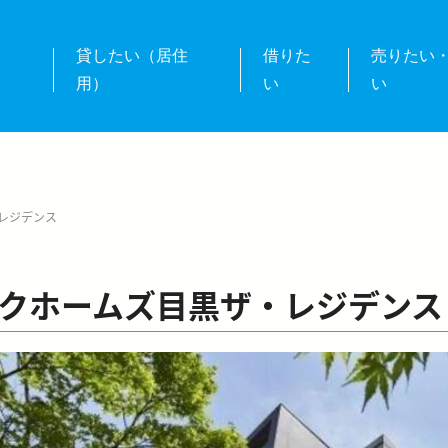
業
貸したい（居住
借りた
売りたい
用）
い
い
レジデンス
クホームズ目黒ザ・レジデンス