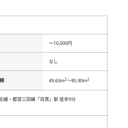
〜
10,000円
なし
2
2
積
～
49.63m
85.90m
北線・都営三田線「目黒」駅 徒歩9分