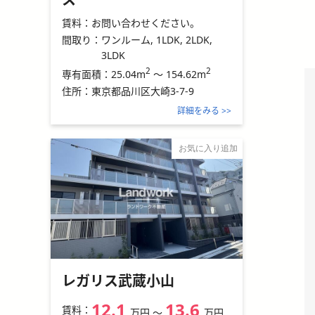
賃料：
お問い合わせください。
間取り：
ワンルーム, 1LDK, 2LDK,
3LDK
2
2
25.04m
～
154.62m
専有面積：
住所：
東京都品川区大崎3-7-9
詳細をみる >>
お気に入り追加
レガリス武蔵小山
12.1
13.6
賃料：
万円
〜
万円