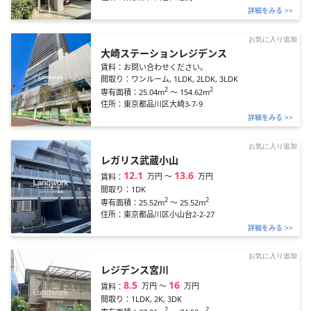
詳細をみる >>
お気に入り追加
大崎ステーションレジデンス
賃料：
お問い合わせください。
間取り：
ワンルーム, 1LDK, 2LDK, 3LDK
2
2
25.04m
～
154.62m
専有面積：
住所：
東京都品川区大崎3-7-9
詳細をみる >>
お気に入り追加
レガリス武蔵小山
12.1
13.6
万円
〜
万円
賃料：
間取り：
1DK
2
2
25.52m
～
25.52m
専有面積：
住所：
東京都品川区小山台2-2-27
詳細をみる >>
お気に入り追加
レジデンス宮川
8.5
16
万円
〜
万円
賃料：
間取り：
1LDK, 2K, 3DK
2
2