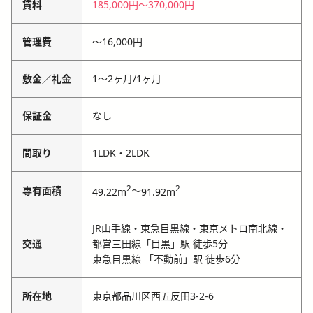
賃料
185,000円
〜
370,000円
管理費
〜
16,000円
敷金／礼金
1〜2ヶ月
/
1ヶ月
保証金
なし
間取り
1LDK・2LDK
2
2
専有面積
～
49.22m
91.92m
JR山手線・東急目黒線・東京メトロ南北線・
交通
都営三田線「目黒」駅 徒歩5分
東急目黒線 「不動前」駅 徒歩6分
所在地
東京都品川区西五反田3-2-6