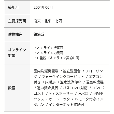
築年月
2004年06月
主要採光面
南東・北東・北西
建物構造
鉄筋系
・オンライン接客可
オンライン
・オンライン内見可
対応
・IT重説（オンライン契約）可
室内洗濯機置場
独立洗面台
フローリン
グ
ウォークインクローゼット
エアコン
付き
床暖房
温水洗浄便座
浴室乾燥機
設備
追い焚き風呂
ガスコンロ対応
コンロ2
口以上
ディスポーザー
浄水器
宅配ボ
ックス
オートロック
TVモニタ付きイン
タホン
インターネット接続可