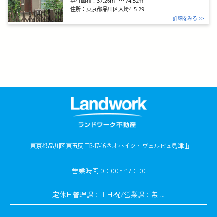
37.26m
～
74.52m
専有面積：
住所：
東京都品川区大崎4-5-29
詳細をみる >>
東京都品川区東五反田3-17-16
ネオハイツ・ヴェルビュ島津山
営業時間
9：00〜17：00
定休日
管理課：土日祝/営業課：無し