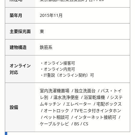
築年月
2015年11月
主要採光面
東
建物構造
鉄筋系
・オンライン接客可
オンライン
・オンライン内見可
対応
・IT重説（オンライン契約）可
室内洗濯機置場
独立洗面台
バス・トイ
レ別
温水洗浄便座
浴室乾燥機
システ
ムキッチン
エレベーター
宅配ボックス
設備
オートロック
TVモニタ付きインタホン
ペット相談可
インターネット接続可
ケーブルテレビ
BS / CS