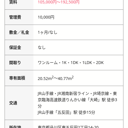
賃料
105,000円
〜
192,500円
管理費
10,000円
敷金／礼金
1ヶ月
/
なし
保証金
なし
間取り
ワンルーム・1K・1DK・1LDK・2DK
2
2
専有面積
～
20.52m
40.77m
JR山手線・JR湘南新宿ライン・JR埼京線・東
京臨海高速鉄道りんかい線「大崎」駅 徒歩3
交通
分
JR山手線「五反田」駅 徒歩15分
所在地
東京都品川区東五反田2丁目14-20