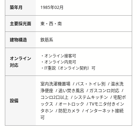
築年月
1985年02月
主要採光面
東・西・南
建物構造
鉄筋系
・オンライン接客可
オンライン
・オンライン内見可
対応
・IT重説（オンライン契約）可
室内洗濯機置場
バス・トイレ別
温水洗
浄便座
追い焚き風呂
ガスコンロ対応
コンロ2口以上
システムキッチン
宅配ボ
設備
ックス
オートロック
TVモニタ付きイン
タホン
防犯カメラ
インターネット接続
可