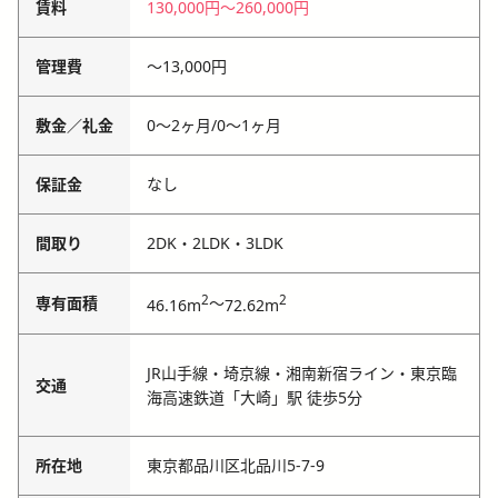
賃料
130,000円
〜
260,000円
管理費
〜
13,000円
敷金／礼金
0〜2ヶ月
/
0〜1ヶ月
保証金
なし
間取り
2DK・2LDK・3LDK
2
2
専有面積
～
46.16m
72.62m
JR山手線・埼京線・湘南新宿ライン・東京臨
交通
海高速鉄道「大崎」駅 徒歩5分
所在地
東京都品川区北品川5-7-9