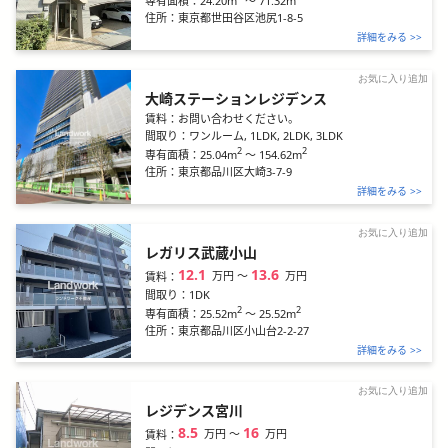
24.20m
～
71.32m
専有面積：
住所：
東京都世田谷区池尻1-8-5
詳細をみる >>
お気に入り追加
大崎ステーションレジデンス
賃料：
お問い合わせください。
間取り：
ワンルーム, 1LDK, 2LDK, 3LDK
2
2
25.04m
～
154.62m
専有面積：
住所：
東京都品川区大崎3-7-9
詳細をみる >>
お気に入り追加
レガリス武蔵小山
12.1
13.6
万円
〜
万円
賃料：
間取り：
1DK
2
2
25.52m
～
25.52m
専有面積：
住所：
東京都品川区小山台2-2-27
詳細をみる >>
お気に入り追加
レジデンス宮川
8.5
16
万円
〜
万円
賃料：