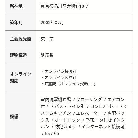
所在地
東京都品川区大崎1-18-7
築年月
2003年07月
主要採光面
東・南
建物構造
鉄筋系
・オンライン接客可
オンライン
・オンライン内見可
対応
・IT重説（オンライン契約）可
室内洗濯機置場
フローリング
エアコン
付き
バス・トイレ別
コンロ2口以上
シ
ステムキッチン
エレベーター
宅配ボッ
設備
クス
オートロック
TVモニタ付きインタ
ホン
防犯カメラ
インターネット接続可
BS / CS