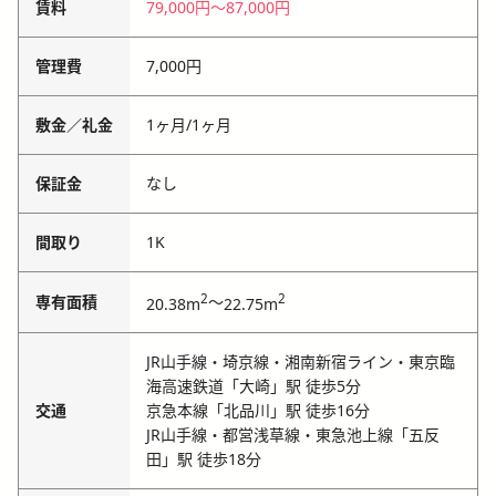
賃料
79,000円
〜
87,000円
管理費
7,000円
敷金／礼金
1ヶ月
/
1ヶ月
保証金
なし
間取り
1K
2
2
専有面積
～
20.38m
22.75m
JR山手線・埼京線・湘南新宿ライン・東京臨
海高速鉄道「大崎」駅 徒歩5分
交通
京急本線「北品川」駅 徒歩16分
JR山手線・都営浅草線・東急池上線「五反
田」駅 徒歩18分