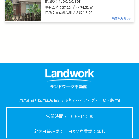
間取り：
1LDK, 2K, 3DK
2
2
37.26m
～
74.52m
専有面積：
住所：
東京都品川区大崎4-5-29
詳細をみる >>
東京都品川区東五反田3-17-16
ネオハイツ・ヴェルビュ島津山
営業時間
9：00〜17：00
定休日
管理課：土日祝/営業課：無し