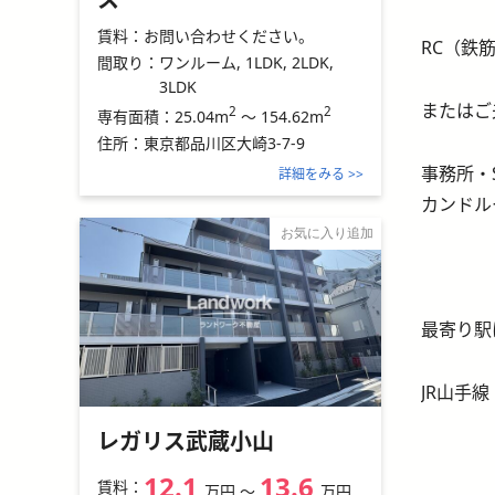
賃料：
お問い合わせください。
RC（鉄筋
間取り：
ワンルーム, 1LDK, 2LDK,
3LDK
またはご
2
2
25.04m
～
154.62m
専有面積：
住所：
東京都品川区大崎3-7-9
事務所・
詳細をみる >>
カンドル
お気に入り追加
最寄り駅
JR山手
レガリス武蔵小山
12.1
13.6
賃料：
万円
〜
万円