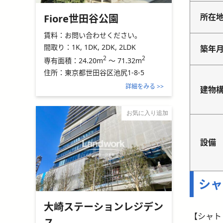
所在
Fiore世田谷公園
賃料：
お問い合わせください。
間取り：
1K, 1DK, 2DK, 2LDK
築年
2
2
24.20m
～
71.32m
専有面積：
住所：
東京都世田谷区池尻1-8-5
詳細をみる >>
建物
お気に入り追加
設備
シャ
大崎ステーションレジデン
【シャト
ス