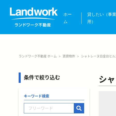
ホー
貸したい（事
ム
用）
ランドワーク不動産 ホーム
>
賃貸物件
>
シャトレーヌ白金台ヒル
シャ
条件で絞り込む
キーワード検索