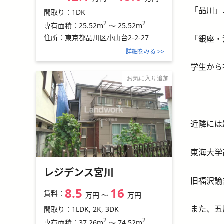
「品川」
間取り：
1DK
2
2
25.52m
～
25.52m
専有面積：
住所：
東京都品川区小山台2-2-27
「銀座・
詳細をみる >>
学生から
お気に入り追加
近隣には
東海大学
レジデンス宮川
旧福沢諭
8.5
16
賃料：
万円
〜
万円
また、五
間取り：
1LDK, 2K, 3DK
2
2
37.26m
～
74.52m
専有面積：