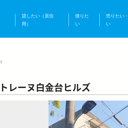
業
貸したい（居住
借りた
売りたい
用）
い
い
ズ
トレーヌ白金台ヒルズ