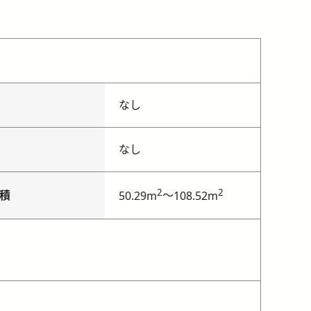
なし
なし
2
2
積
～
50.29m
108.52m