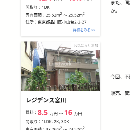
また、同
間取り：
1DK
か。
2
2
25.52m
～
25.52m
専有面積：
住所：
東京都品川区小山台2-2-27
詳細をみる >>
お気に入り追加
今回、不
販売、管
レジデンス宮川
8.5
16
賃料：
万円
〜
万円
間取り：
1LDK, 2K, 3DK
2
2
37.26m
～
74.52m
専有面積：