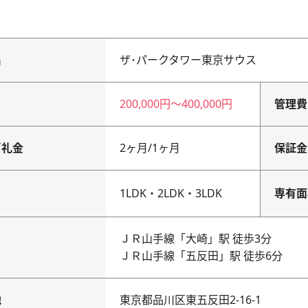
名
ザ･パークタワー東京サウス
200,000円
〜
400,000円
管理費
／礼金
2ヶ月
/
1ヶ月
保証金
り
1LDK・2LDK・3LDK
専有面
ＪＲ山手線「大崎」駅 徒歩3分
ＪＲ山手線「五反田」駅 徒歩6分
地
東京都品川区東五反田2-16-1