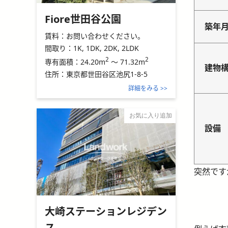
Fiore世田谷公園
築年
賃料：
お問い合わせください。
間取り：
1K, 1DK, 2DK, 2LDK
2
2
24.20m
～
71.32m
専有面積：
建物
住所：
東京都世田谷区池尻1-8-5
詳細をみる >>
お気に入り追加
設備
突然です
大崎ステーションレジデン
ス