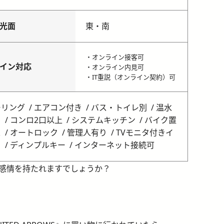
光面
東・南
・オンライン接客可
イン対応
・オンライン内見可
・IT重説（オンライン契約）可
ーリング
エアコン付き
バス・トイレ別
温水
呂
コンロ2口以上
システムキッチン
バイク置
ス
オートロック
管理人有り
TVモニタ付きイ
ク
ディンプルキー
インターネット接続可
感情を持たれますでしょうか？