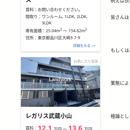
例えば衣
賃料：
お問い合わせください。
間取り：
ワンルーム, 1LDK, 2LDK,
皆さんは
3LDK
2
2
25.04m
～
154.62m
専有面積：
住所：
東京都品川区大崎3-7-9
詳細をみる >>
もしくは
お気に入り追加
業態によ
レガリス武蔵小山
極論とし
12.1
13.6
賃料：
万円
〜
万円