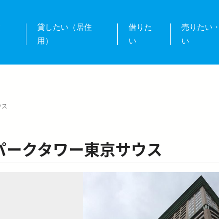
業
貸したい（居住
借りた
売りたい
用）
い
い
ウス
パークタワー東京サウス