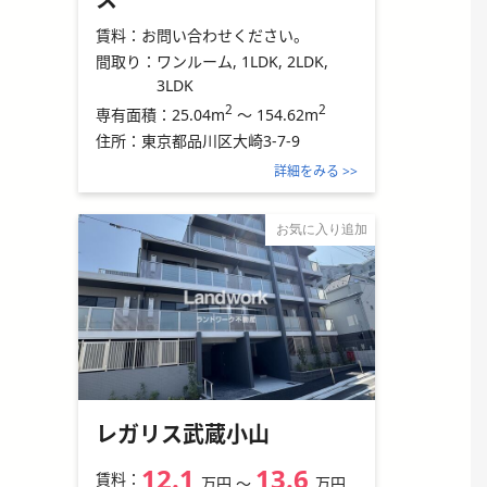
賃料：
お問い合わせください。
間取り：
ワンルーム, 1LDK, 2LDK,
3LDK
2
2
25.04m
～
154.62m
専有面積：
住所：
東京都品川区大崎3-7-9
詳細をみる >>
お気に入り追加
レガリス武蔵小山
12.1
13.6
賃料：
万円
〜
万円