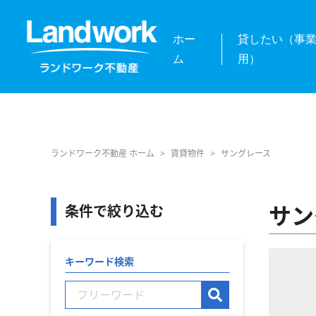
ホー
貸したい（事
ム
用）
ランドワーク不動産 ホーム
>
賃貸物件
>
サングレース
サン
条件で絞り込む
キーワード検索