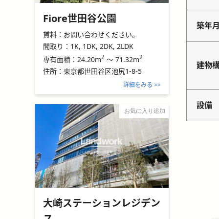
Fiore世田谷公園
築年
賃料：
お問い合わせください。
間取り：
1K, 1DK, 2DK, 2LDK
2
2
24.20m
～
71.32m
専有面積：
建物
住所：
東京都世田谷区池尻1-8-5
詳細をみる >>
設備
お気に入り追加
大崎ステーションレジデン
ス