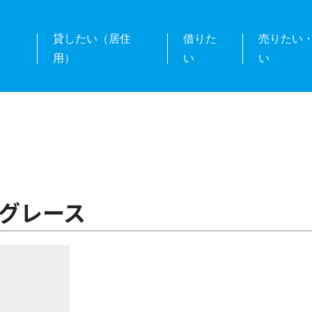
業
貸したい（居住
借りた
売りたい
用）
い
い
グレース