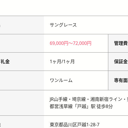
名
サングレース
69,000円
〜
72,000円
管理費
／礼金
1ヶ月
/
1ヶ月
保証金
り
ワンルーム
専有面
JR山手線・埼京線・湘南新宿ライン・
都営浅草線「戸越」駅 徒歩8分
地
東京都品川区戸越1-28-7