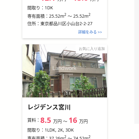
間取り：
1DK
2
2
25.52m
～
25.52m
専有面積：
住所：
東京都品川区小山台2-2-27
詳細をみる >>
お気に入り追加
レジデンス宮川
8.5
16
賃料：
万円
〜
万円
間取り：
1LDK, 2K, 3DK
2
2
37.26m
～
74.52m
専有面積：