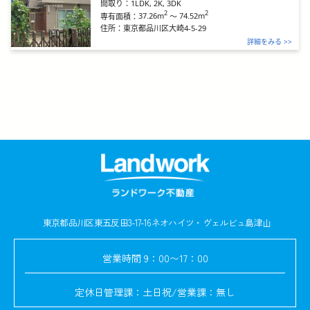
間取り：
1LDK, 2K, 3DK
2
2
37.26m
～
74.52m
専有面積：
住所：
東京都品川区大崎4-5-29
詳細をみる >>
東京都品川区東五反田3-17-16
ネオハイツ・ヴェルビュ島津山
営業時間
9：00〜17：00
定休日
管理課：土日祝/営業課：無し