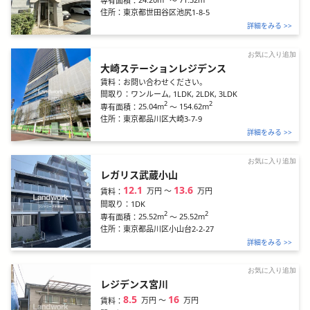
専有面積：
住所：
東京都世田谷区池尻1-8-5
詳細をみる >>
お気に入り追加
大崎ステーションレジデンス
賃料：
お問い合わせください。
間取り：
ワンルーム, 1LDK, 2LDK, 3LDK
2
2
25.04m
～
154.62m
専有面積：
住所：
東京都品川区大崎3-7-9
詳細をみる >>
お気に入り追加
レガリス武蔵小山
12.1
13.6
万円
〜
万円
賃料：
間取り：
1DK
2
2
25.52m
～
25.52m
専有面積：
住所：
東京都品川区小山台2-2-27
詳細をみる >>
お気に入り追加
レジデンス宮川
8.5
16
万円
〜
万円
賃料：