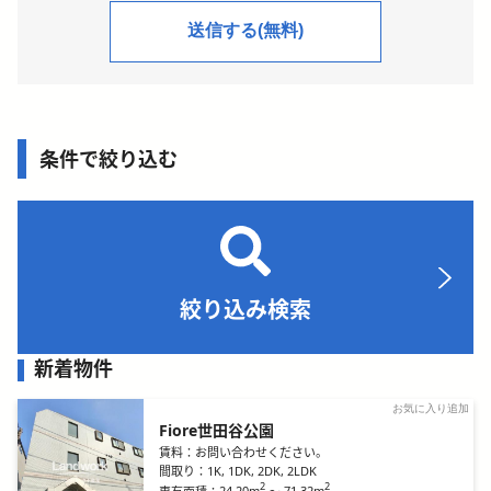
条件で絞り込む
絞り込み検索
新着物件
お気に入り追加
Fiore世田谷公園
賃料：
お問い合わせください。
間取り：
1K, 1DK, 2DK, 2LDK
2
2
24.20m
～
71.32m