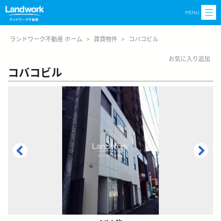
MENU
ランドワーク不動産 ホーム
>
賃貸物件
>
コバコビル
お気に入り追加
コバコビル