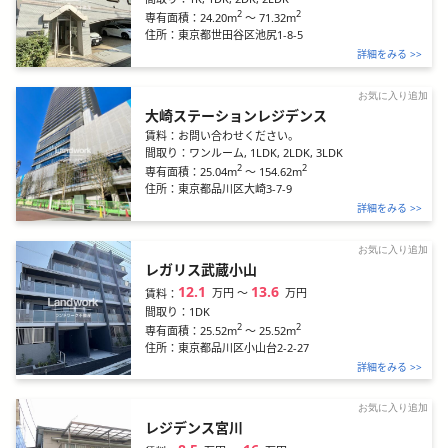
2
2
24.20m
～
71.32m
専有面積：
住所：
東京都世田谷区池尻1-8-5
詳細をみる >>
お気に入り追加
大崎ステーションレジデンス
賃料：
お問い合わせください。
間取り：
ワンルーム, 1LDK, 2LDK, 3LDK
2
2
25.04m
～
154.62m
専有面積：
住所：
東京都品川区大崎3-7-9
詳細をみる >>
お気に入り追加
レガリス武蔵小山
12.1
13.6
万円
〜
万円
賃料：
間取り：
1DK
2
2
25.52m
～
25.52m
専有面積：
住所：
東京都品川区小山台2-2-27
詳細をみる >>
お気に入り追加
レジデンス宮川