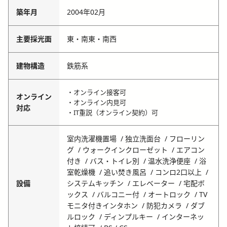
築年月
2004年02月
主要採光面
東・南東・南西
建物構造
鉄筋系
・オンライン接客可
オンライン
・オンライン内見可
対応
・IT重説（オンライン契約）可
室内洗濯機置場
独立洗面台
フローリン
グ
ウォークインクローゼット
エアコン
付き
バス・トイレ別
温水洗浄便座
浴
室乾燥機
追い焚き風呂
コンロ2口以上
設備
システムキッチン
エレベーター
宅配ボ
ックス
バルコニー付
オートロック
TV
モニタ付きインタホン
防犯カメラ
ダブ
ルロック
ディンプルキー
インターネッ