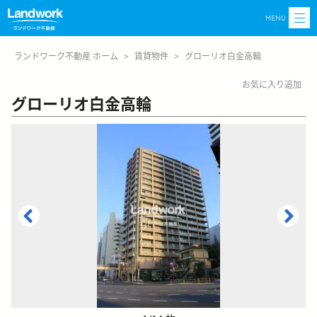
MENU
ランドワーク不動産 ホーム
>
賃貸物件
>
グローリオ白金高輪
お気に入り追加
グローリオ白金高輪