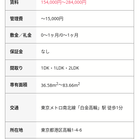
賃料
154,000円
〜
284,000円
管理費
〜
15,000円
敷金／礼金
0〜1ヶ月
/
0〜1ヶ月
保証金
なし
間取り
1DK・1LDK・2LDK
2
2
専有面積
～
36.58m
83.66m
交通
東京メトロ南北線「白金高輪」駅 徒歩1分
所在地
東京都港区高輪1-4-6