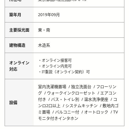
築年月
2019年09月
主要採光面
東・南
建物構造
木造系
・オンライン接客可
オンライン
・オンライン内見可
対応
・IT重説（オンライン契約）可
室内洗濯機置場
独立洗面台
フローリン
グ
ウォークインクローゼット
エアコン
付き
バス・トイレ別
温水洗浄便座
コ
設備
ンロ2口以上
システムキッチン
敷地内ゴ
ミ置場
バルコニー付
オートロック
TV
モニタ付きインタホン