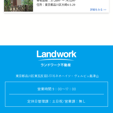
37.26m
～
74.52m
専有面積：
住所：
東京都品川区大崎4-5-29
詳細をみる >>
東京都品川区東五反田3-17-16
ネオハイツ・ヴェルビュ島津山
営業時間
9：00〜17：00
定休日
管理課：土日祝/営業課：無し