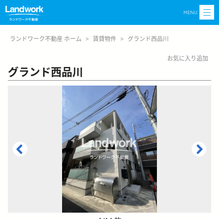
MENU
ランドワーク不動産 ホーム
>
賃貸物件
>
グランド西品川
お気に入り追加
グランド西品川