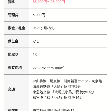
賃料
88,000円
〜
93,000円
管理費
5,000円
敷金／礼金
0〜1ヶ月
/
なし
保証金
なし
間取り
1K
2
2
専有面積
～
22.58m
25.88m
JR山手線・埼京線・湘南新宿ライン・東京臨
海高速鉄道「大崎」駅 徒歩5分
交通
東急池上線 「大崎広小路」駅 徒歩14分
都営浅草線「戸越」駅 徒歩14分
所在地
東京都品川区西品川3-6-15