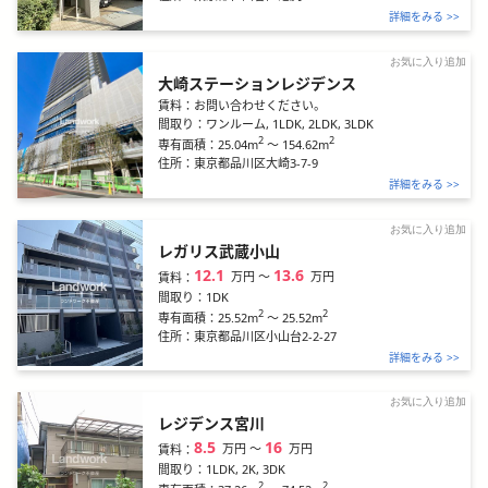
詳細をみる >>
お気に入り追加
大崎ステーションレジデンス
賃料：
お問い合わせください。
間取り：
ワンルーム, 1LDK, 2LDK, 3LDK
2
2
25.04m
～
154.62m
専有面積：
住所：
東京都品川区大崎3-7-9
詳細をみる >>
お気に入り追加
レガリス武蔵小山
12.1
13.6
万円
〜
万円
賃料：
間取り：
1DK
2
2
25.52m
～
25.52m
専有面積：
住所：
東京都品川区小山台2-2-27
詳細をみる >>
お気に入り追加
レジデンス宮川
8.5
16
万円
〜
万円
賃料：
間取り：
1LDK, 2K, 3DK
2
2