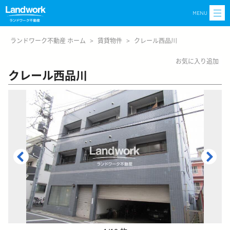
MENU
ランドワーク不動産 ホーム
>
賃貸物件
>
クレール西品川
お気に入り追加
クレール西品川