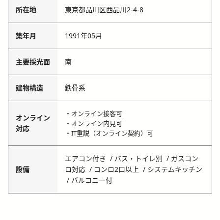
所在地
東京都品川区西品川2-4-8
築年月
1991年05月
主要採光面
南
建物構造
鉄骨系
・オンライン接客可
オンライン
・オンライン内見可
対応
・IT重説（オンライン契約）可
エアコン付き
バス・トイレ別
ガスコン
設備
ロ対応
コンロ2口以上
システムキッチン
バルコニー付