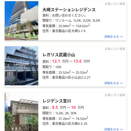
お気に入り追加
大崎ステーションレジデンス
賃料：
お問い合わせください。
間取り：
ワンルーム, 1LDK, 2LDK, 3LDK
2
2
25.04m
～
154.62m
専有面積：
住所：
東京都品川区大崎3-7-9
詳細をみる >>
お気に入り追加
レガリス武蔵小山
12.1
13.6
万円
〜
万円
賃料：
間取り：
1DK
2
2
25.52m
～
25.52m
専有面積：
住所：
東京都品川区小山台2-2-27
詳細をみる >>
お気に入り追加
レジデンス宮川
8.5
16
万円
〜
万円
賃料：
間取り：
1LDK, 2K, 3DK
2
2
37.26m
～
74.52m
専有面積：
住所：
東京都品川区大崎4-5-29
詳細をみる >>