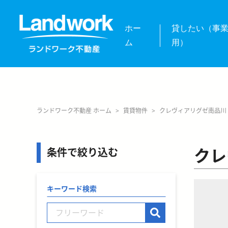
ホー
貸したい（事
ム
用）
ランドワーク不動産 ホーム
>
賃貸物件
>
クレヴィアリグゼ南品川
クレ
条件で絞り込む
キーワード検索