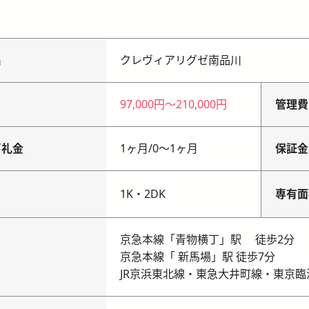
名
クレヴィアリグゼ南品川
97,000円
〜
210,000円
管理費
／礼金
1ヶ月
/
0〜1ヶ月
保証金
り
1K・2DK
専有面
京急本線「青物横丁」駅 徒歩2分
京急本線「 新馬場」駅 徒歩7分
JR京浜東北線・東急大井町線・東京臨