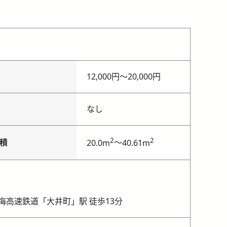
12,000円
〜
20,000円
なし
2
2
積
～
20.0m
40.61m
海高速鉄道「大井町」駅 徒歩13分