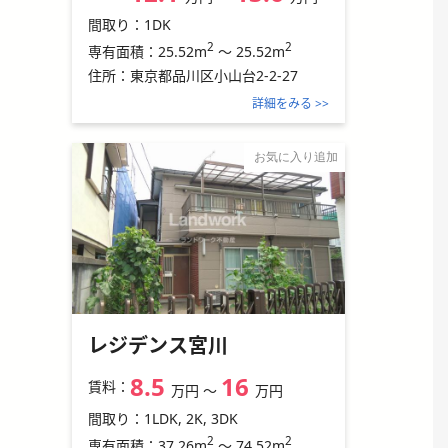
間取り：
1DK
2
2
25.52m
～
25.52m
専有面積：
住所：
東京都品川区小山台2-2-27
詳細をみる >>
お気に入り追加
レジデンス宮川
8.5
16
賃料：
万円
〜
万円
間取り：
1LDK, 2K, 3DK
2
2
37.26m
～
74.52m
専有面積：