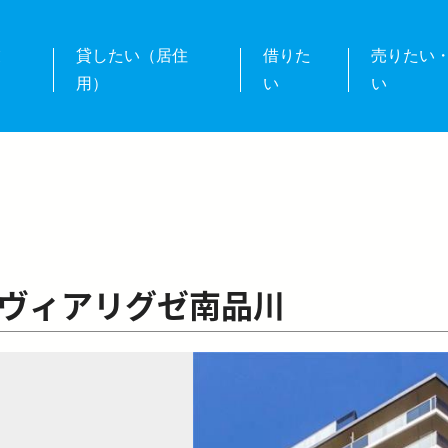
業
貸したい（居住
借りた
売りたい
用）
い
い
ヴィアリグゼ南品川