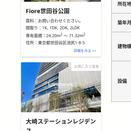
所在
Fiore世田谷公園
賃料：
お問い合わせください。
築年
間取り：
1K, 1DK, 2DK, 2LDK
2
2
24.20m
～
71.32m
専有面積：
住所：
東京都世田谷区池尻1-8-5
建物
詳細をみる >>
お気に入り追加
設備
大崎ステーションレジデン
ス