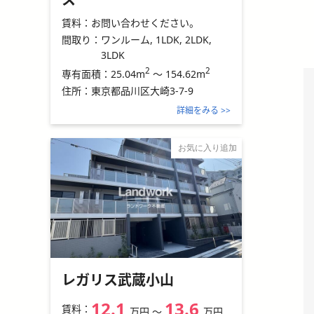
賃料：
お問い合わせください。
間取り：
ワンルーム, 1LDK, 2LDK,
3LDK
2
2
25.04m
～
154.62m
専有面積：
住所：
東京都品川区大崎3-7-9
詳細をみる >>
お気に入り追加
レガリス武蔵小山
12.1
13.6
賃料：
万円
〜
万円