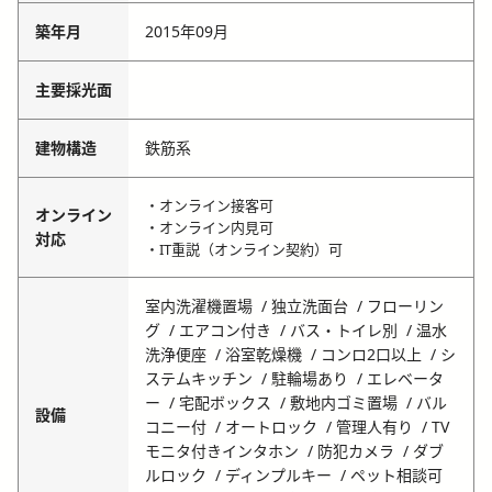
築年月
2015年09月
主要採光面
建物構造
鉄筋系
・オンライン接客可
オンライン
・オンライン内見可
対応
・IT重説（オンライン契約）可
室内洗濯機置場
独立洗面台
フローリン
グ
エアコン付き
バス・トイレ別
温水
洗浄便座
浴室乾燥機
コンロ2口以上
シ
ステムキッチン
駐輪場あり
エレベータ
ー
宅配ボックス
敷地内ゴミ置場
バル
設備
コニー付
オートロック
管理人有り
TV
モニタ付きインタホン
防犯カメラ
ダブ
ルロック
ディンプルキー
ペット相談可