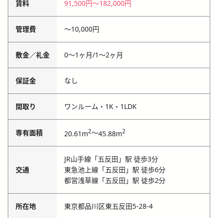
賃料
91,500円
〜
182,000円
管理費
〜
10,000円
敷金／礼金
0〜1ヶ月
/
1〜2ヶ月
保証金
なし
間取り
ワンルーム・1K・1LDK
2
2
専有面積
～
20.61m
45.88m
JR山手線「五反田」駅 徒歩3分
交通
東急池上線「五反田」駅 徒歩6分
都営浅草線「五反田」駅 徒歩2分
所在地
東京都品川区東五反田5-28-4