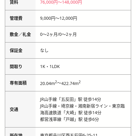
賃料
76,000円
〜
148,000円
管理費
9,000円
〜
12,000円
敷金／礼金
0〜2ヶ月
/
0〜2ヶ月
保証金
なし
間取り
1K・1LDK
2
2
専有面積
～
20.04m
422.74m
JR山手線「五反田」駅 徒歩14分
JR山手線・埼京線・湘南新宿ライン・東京臨
交通
海高速鉄道「大崎」駅 徒歩14分
都営浅草線「戸越」駅 徒歩6分
所在地
東京都品川区西五反田6-25-11