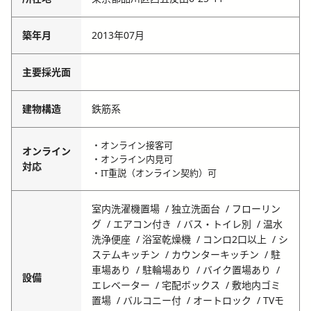
築年月
2013年07月
主要採光面
建物構造
鉄筋系
・オンライン接客可
オンライン
・オンライン内見可
対応
・IT重説（オンライン契約）可
室内洗濯機置場
独立洗面台
フローリン
グ
エアコン付き
バス・トイレ別
温水
洗浄便座
浴室乾燥機
コンロ2口以上
シ
ステムキッチン
カウンターキッチン
駐
車場あり
駐輪場あり
バイク置場あり
設備
エレベーター
宅配ボックス
敷地内ゴミ
置場
バルコニー付
オートロック
TVモ