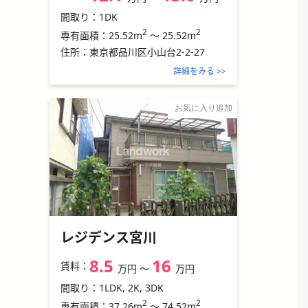
間取り：
1DK
2
2
25.52m
～
25.52m
専有面積：
住所：
東京都品川区小山台2-2-27
詳細をみる >>
お気に入り追加
レジデンス宮川
8.5
16
賃料：
万円
〜
万円
間取り：
1LDK, 2K, 3DK
2
2
37.26m
～
74.52m
専有面積：