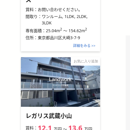
賃料：
お問い合わせください。
間取り：
ワンルーム, 1LDK, 2LDK,
3LDK
2
2
25.04m
～
154.62m
専有面積：
住所：
東京都品川区大崎3-7-9
詳細をみる >>
お気に入り追加
レガリス武蔵小山
12.1
13.6
賃料：
万円
〜
万円