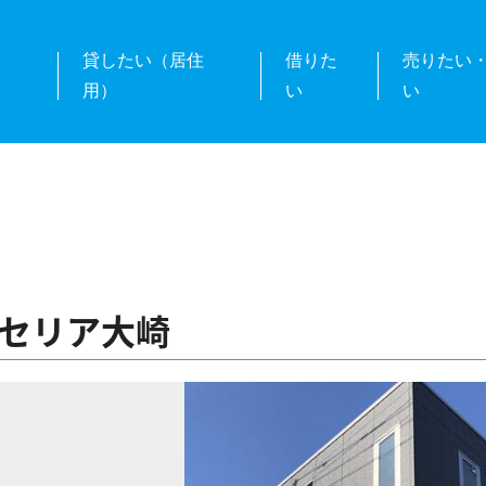
業
貸したい（居住
借りた
売りたい
用）
い
い
セリア大崎