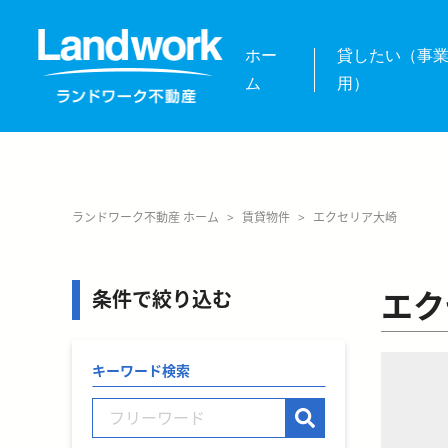
ホー
貸したい（事
ム
用）
ランドワーク不動産 ホーム
>
賃貸物件
>
エクセリア大崎
エク
条件で絞り込む
キーワード検索