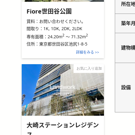
所在
Fiore世田谷公園
賃料：
お問い合わせください。
築年
間取り：
1K, 1DK, 2DK, 2LDK
2
2
24.20m
～
71.32m
専有面積：
住所：
東京都世田谷区池尻1-8-5
建物
詳細をみる >>
お気に入り追加
設備
大崎ステーションレジデン
ス