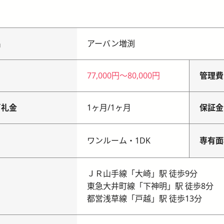
名
アーバン増渕
77,000円
〜
80,000円
管理費
／礼金
1ヶ月
/
1ヶ月
保証金
り
ワンルーム・1DK
専有面
ＪＲ山手線「大崎」駅 徒歩9分
東急大井町線「下神明」駅 徒歩8分
都営浅草線「戸越」駅 徒歩13分