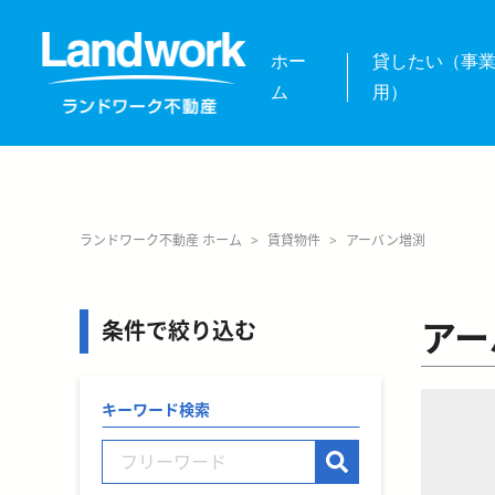
ホー
貸したい（事
ム
用）
ランドワーク不動産 ホーム
>
賃貸物件
>
アーバン増渕
アー
条件で絞り込む
キーワード検索