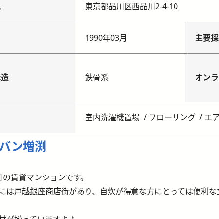
地
東京都品川区西品川2-4-10
月
1990年03月
主要採
構造
鉄骨系
オンラ
室内洗濯機置場
フローリング
エ
バン増渕
可の賃貸マンションです。
には戸越銀座商店街があり、自炊が得意な方にとっては便利な
材が揃っていますよ♪