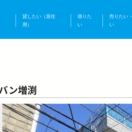
業
貸したい（居住
借りた
売りたい
用）
い
い
バン増渕