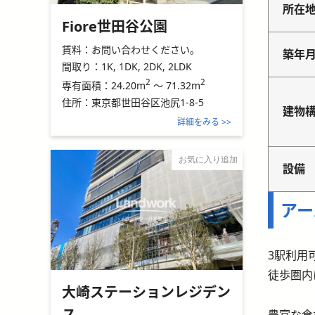
所在
Fiore世田谷公園
賃料：
お問い合わせください。
築年
間取り：
1K, 1DK, 2DK, 2LDK
2
2
24.20m
～
71.32m
専有面積：
住所：
東京都世田谷区池尻1-8-5
建物
詳細をみる >>
お気に入り追加
設備
アー
3駅利用
徒歩圏内
大崎ステーションレジデン
ス
豊富な食