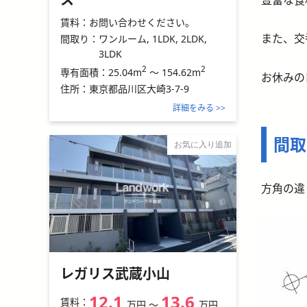
賃料：
お問い合わせください。
また、交
間取り：
ワンルーム, 1LDK, 2LDK,
3LDK
2
2
25.04m
～
154.62m
専有面積：
お休みの
住所：
東京都品川区大崎3-7-9
詳細をみる >>
間取
お気に入り追加
方角の違
レガリス武蔵小山
12.1
13.6
賃料：
万円
〜
万円