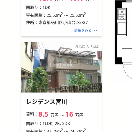
間取り：
1DK
2
2
25.52m
～
25.52m
専有面積：
住所：
東京都品川区小山台2-2-27
詳細をみる >>
お気に入り追加
レジデンス宮川
8.5
16
賃料：
万円
〜
万円
間取り：
1LDK, 2K, 3DK
2
2
37.26m
～
74.52m
専有面積：