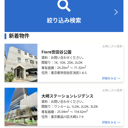
絞り込み検索
新着物件
お気に入り追加
Fiore世田谷公園
賃料：
お問い合わせください。
間取り：
1K, 1DK, 2DK, 2LDK
2
2
24.20m
～
71.32m
専有面積：
住所：
東京都世田谷区池尻1-8-5
詳細をみる >>
お気に入り追加
大崎ステーションレジデンス
賃料：
お問い合わせください。
間取り：
ワンルーム, 1LDK, 2LDK, 3LDK
2
2
25.04m
～
154.62m
専有面積：
住所：
東京都品川区大崎3-7-9
詳細をみる >>