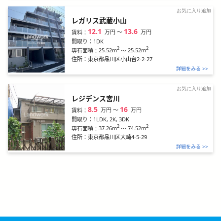
お気に入り追加
レガリス武蔵小山
12.1
13.6
万円
〜
万円
賃料：
間取り：
1DK
2
2
25.52m
～
25.52m
専有面積：
住所：
東京都品川区小山台2-2-27
詳細をみる >>
お気に入り追加
レジデンス宮川
8.5
16
万円
〜
万円
賃料：
間取り：
1LDK, 2K, 3DK
2
2
37.26m
～
74.52m
専有面積：
住所：
東京都品川区大崎4-5-29
詳細をみる >>