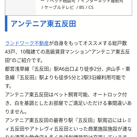
ー
ペット相談可
インターネット接続可
ケーブルテレビ
BS / CS
アンテニア東五反田
ランドワーク不動産
が自身をもってオススメする総戸数
43戸、10階建ての高級賃貸マンション“アンテニア東五反
田”のご紹介です。
都営浅草線『五反田』駅A6出口より徒歩2分、JR山手・東
急線『五反田』駅よりも徒歩5分と2駅3沿線利用可能で
す。
アンテニア東五反田はペット飼育可能、オートロック付
き、白を基調としたお部屋でご満足いただける事間違いあ
りません。
アンテニア東五反田の最寄り駅『五反田』駅周辺にはレミ
ィ五反田やアトレヴィ五反田といった商業施設施設が連な