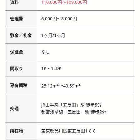
賃料
110,000円
〜
169,000円
管理費
6,000円
〜
8,000円
敷金／礼金
1ヶ月
/
1ヶ月
保証金
なし
間取り
1K・1LDK
2
2
専有面積
～
25.12m
40.59m
JR山手線「五反田」駅 徒歩5分
交通
都営浅草線「五反田」駅 徒歩2分
所在地
東京都品川区東五反田1-8-8