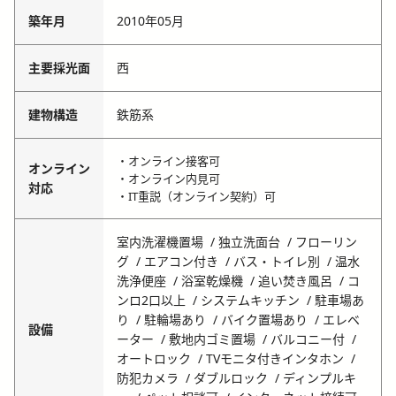
築年月
2010年05月
主要採光面
西
建物構造
鉄筋系
・オンライン接客可
オンライン
・オンライン内見可
対応
・IT重説（オンライン契約）可
室内洗濯機置場
独立洗面台
フローリン
グ
エアコン付き
バス・トイレ別
温水
洗浄便座
浴室乾燥機
追い焚き風呂
コ
ンロ2口以上
システムキッチン
駐車場あ
り
駐輪場あり
バイク置場あり
エレベ
設備
ーター
敷地内ゴミ置場
バルコニー付
オートロック
TVモニタ付きインタホン
防犯カメラ
ダブルロック
ディンプルキ