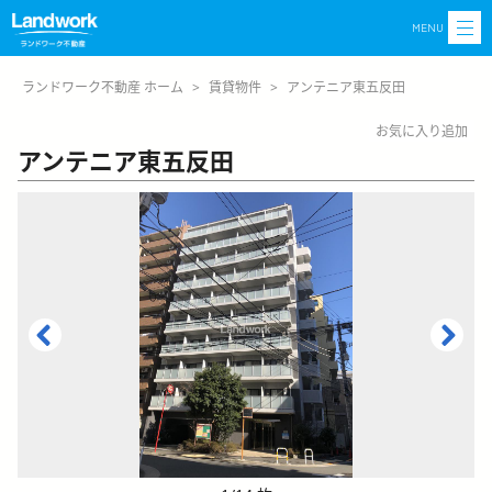
MENU
ランドワーク不動産 ホーム
>
賃貸物件
>
アンテニア東五反田
お気に入り追加
アンテニア東五反田